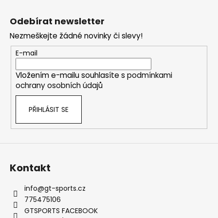
č
Z
l
u
á
á
Odebírat newsletter
j
d
p
e
a
Nezmeškejte žádné novinky či slevy!
a
m
c
t
E-mail
e
í
í
p
Vložením e-mailu souhlasíte s
podmínkami
r
EVENTURI
ochrany osobních údajů
v
KARBONOVÉ
k
SÁNÍ
PRO
PŘIHLÁSIT SE
y
BMW
v
E36
ý
M3
(S50
p
B30,
i
S50
s
B32)
Kontakt
u
28
435
info
@
gt-sports.cz
Kč
775475106
GTSPORTS FACEBOOK