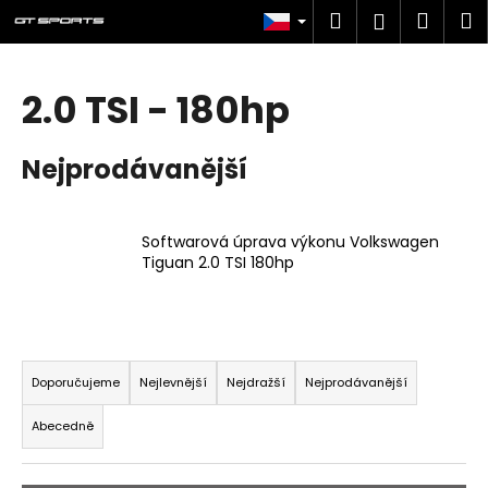
K
Přejít
Hledat
Náku
M
Přihlášen
na
o
obsah
Zpět
Zpět
košík
š
í
2.0 TSI - 180hp
C
k
o
Nejprodávanější
p
o
t
Softwarová úprava výkonu Volkswagen
ř
Tiguan 2.0 TSI 180hp
e
b
u
Ř
j
a
Doporučujeme
Nejlevnější
Nejdražší
Nejprodávanější
e
z
t
Abecedně
e
e
n
n