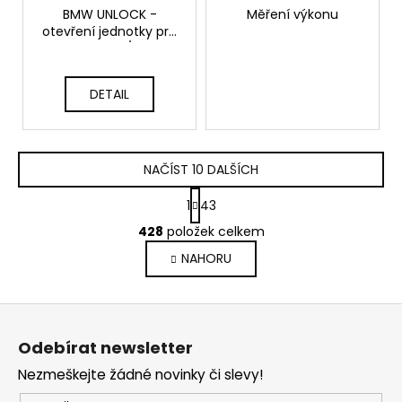
BMW UNLOCK -
Měření výkonu
otevření jednotky pro
vozy po 07/2020
(GTSPORTS SW)
DETAIL
NAČÍST 10 DALŠÍCH
S
1
43
t
O
r
428
položek celkem
v
á
NAHORU
l
n
k
á
o
d
Z
v
a
á
á
c
Odebírat newsletter
n
p
í
í
Nezmeškejte žádné novinky či slevy!
p
a
r