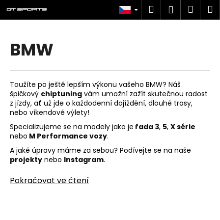
K
Přejít
Hledat
Náku
M
Přihlášen
na
o
obsah
Zpět
Zpět
košík
š
í
BMW
C
k
o
p
Toužíte po ještě lepším výkonu vašeho BMW? Náš
o
špičkový
chiptuning
vám umožní zažít skutečnou radost
t
z jízdy, ať už jde o každodenní dojíždění, dlouhé trasy,
nebo víkendové výlety!
ř
Specializujeme se na modely jako je
řada 3
,
5
,
X série
e
nebo
M Performance vozy
.
b
A jaké úpravy máme za sebou? Podívejte se na naše
u
projekty
nebo
Instagram
.
j
e
Pokračovat ve čtení
t
e
n