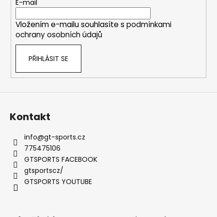
t
E-mail
v
í
k
Vložením e-mailu souhlasíte s
podmínkami
y
ochrany osobních údajů
v
ý
PŘIHLÁSIT SE
p
i
s
u
Kontakt
info
@
gt-sports.cz
775475106
GTSPORTS FACEBOOK
gtsportscz/
GTSPORTS YOUTUBE