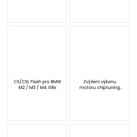
530hp GTSPORTS
510hp GTSPORTS
CS/CSL Flash pro BMW
Zvýšení výkonu
M2 / M3 / M4 G8x
motoru chiptuning
BMW M2 G87 3.0T
460hp STAGE 2