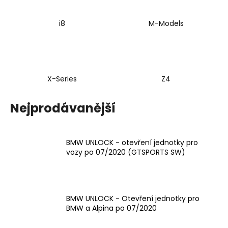
č
u
BMW X5
j
i8
M-Models
e
m
e
BMW řady 5
X-Series
Z4
SADA
PRO
ZVEDÁNÍ
Nejprodávanější
BMW i8
A
PŘIBLIŽOVÁNÍ
PEDÁLU
PLYNU
BMW UNLOCK - otevření jednotky pro
DNA
1.
vozy po 07/2020 (GTSPORTS SW)
RACING
série
2. série
,
4. série
,
Z4
a mnohem víc. Podívejte se
na naši
celou nabídku
!
2
239
Kč
Původně:
BMW UNLOCK - Otevření jednotky pro
2
BMW a Alpina po 07/2020
875
Kč