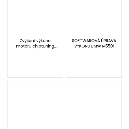
Zvýšení výkonu
SOFTWAROVÁ ÚPRAVA
motoru chiptuning
VÝKONU BMW M550i
BMW M2 G87 3.0T
462hp
460hp