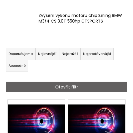
Zvýšení výkonu motoru chiptuning BMW
M3/4 CS 3.0T 550hp GTSPORTS
Ř
a
Doporučujeme
Nejlevnější
Nejdražší
Nejprodávanější
z
Kontaktujte nás
Abecedně
e
n
í
Otevřít filtr
p
r
V
o
ý
d
p
u
i
e-shopu
k
s