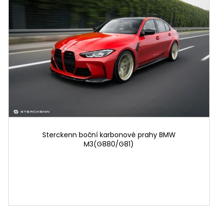
SYSTÉM
6 625 Kč
30 220 Kč
Sterckenn boční karbonové prahy BMW
M3(G880/G81)