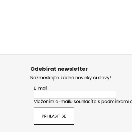
Z
á
Odebírat newsletter
p
Nezmeškejte žádné novinky či slevy!
a
t
E-mail
í
Vložením e-mailu souhlasíte s
podmínkami o
PŘIHLÁSIT SE