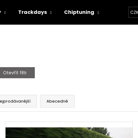
y
Trackdays
Chiptuning
Závodní 
CZ
Co potřebujete najít?
HLEDAT
Otevřít filtr
Doporučujeme
ejprodávanější
Abecedně
THOR ECHO
THOR ELEKTRON