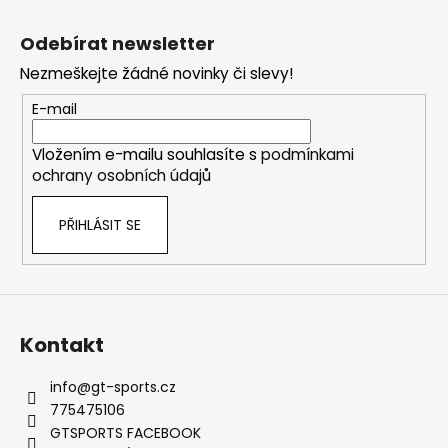
č
Z
l
u
á
á
Odebírat newsletter
j
d
p
e
a
Nezmeškejte žádné novinky či slevy!
a
m
c
t
E-mail
e
í
í
p
Vložením e-mailu souhlasíte s
podmínkami
r
EVENTURI
ochrany osobních údajů
v
KARBONOVÉ
k
SÁNÍ
PRO
PŘIHLÁSIT SE
y
BMW
v
E36
ý
M3
(S50
p
B30,
i
S50
s
B32)
Kontakt
u
28
435
info
@
gt-sports.cz
Kč
775475106
GTSPORTS FACEBOOK