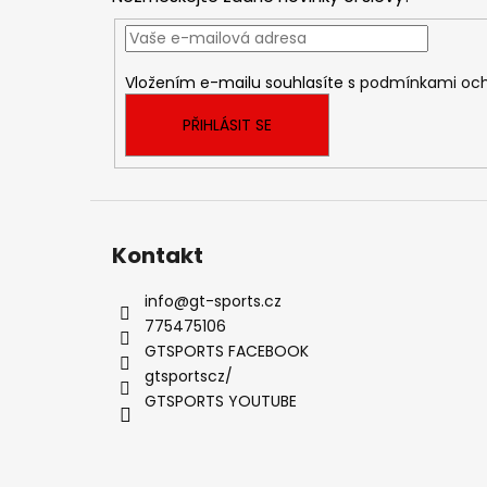
a
t
í
Vložením e-mailu souhlasíte s
podmínkami och
PŘIHLÁSIT SE
Kontakt
info
@
gt-sports.cz
775475106
GTSPORTS FACEBOOK
gtsportscz/
GTSPORTS YOUTUBE