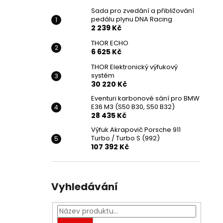
Sada pro zvedání a přibližování
pedálu plynu DNA Racing
2 239 Kč
THOR ECHO
6 625 Kč
THOR Elektronický výfukový
systém
30 220 Kč
Eventuri karbonové sání pro BMW
E36 M3 (S50 B30, S50 B32)
28 435 Kč
Výfuk Akrapovič Porsche 911
Turbo / Turbo S (992)
107 392 Kč
Vyhledávání