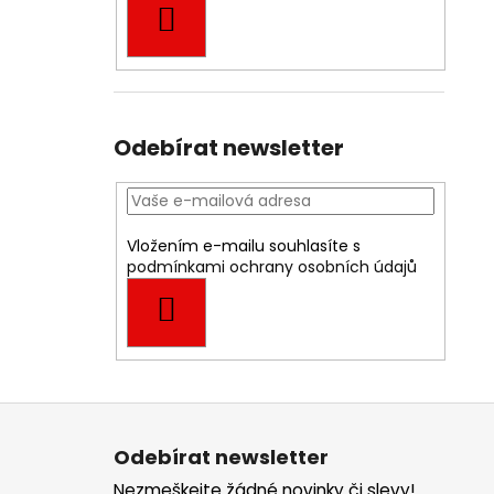
HLEDAT
Odebírat newsletter
Vložením e-mailu souhlasíte s
podmínkami ochrany osobních údajů
PŘIHLÁSIT
SE
Z
á
Odebírat newsletter
p
Nezmeškejte žádné novinky či slevy!