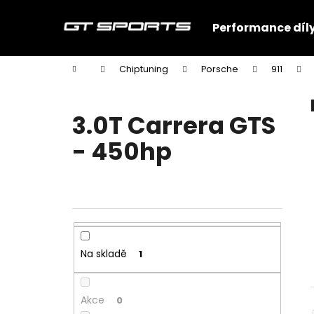
K
Přejít
na
o
Performance díl
obsah
Zpět
Zpět
š
do
do
í
Domů
Chiptuning
Porsche
911
k
obchodu
obchodu
3.0T Carrera GTS
- 450hp
P
o
s
t
Na skladě
1
r
a
n
Akce
0
SADA PRO ZVEDÁNÍ A PŘIBLIŽOVÁNÍ