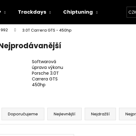
y
Trackdays
Chiptuning
Závodní 
CZ
992
3.0T Carrera GTS - 450hp
Co potřebujete najít?
Nejprodávanější
HLEDAT
Softwarová
úprava výkonu
Porsche 3.0T
Carrera GTS
Doporučujeme
450hp
Ř
a
Doporučujeme
Nejlevnější
Nejdražší
Nejp
z
e
THOR ECHO
THOR ELEKTRON
V