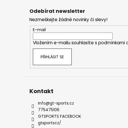
Z
á
Odebírat newsletter
p
Nezmeškejte žádné novinky či slevy!
a
t
E-mail
í
Vložením e-mailu souhlasíte s
podmínkami o
PŘIHLÁSIT SE
Kontakt
info
@
gt-sports.cz
775475106
GTSPORTS FACEBOOK
gtsportscz/