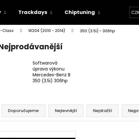
y
Trackdays
Chiptuning
Závodní 
CZ
-Class
W204 (2010 - 2014)
350 (3.5i) - 306hp
Co potřebujete najít?
Nejprodávanější
HLEDAT
Softwarová
úprava výkonu
Mercedes-Benz B
350 (3.5i) 306hp
Doporučujeme
Ř
a
Doporučujeme
Nejlevnější
Nejdražší
Nejp
z
e
V
n
THOR ECHO
THOR ELEKTRON
ý