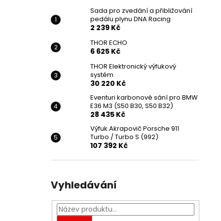
Sada pro zvedání a přibližování
pedálu plynu DNA Racing
2 239 Kč
THOR ECHO
6 625 Kč
THOR Elektronický výfukový
systém
30 220 Kč
Eventuri karbonové sání pro BMW
E36 M3 (S50 B30, S50 B32)
28 435 Kč
Výfuk Akrapovič Porsche 911
Turbo / Turbo S (992)
107 392 Kč
Vyhledávání