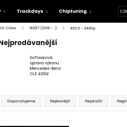
y
Trackdays
Chiptuning
Závodní 
CZ
LS-Class
W257 (2019 -...)
400 D - 340hp
Co potřebujete najít?
Nejprodávanější
HLEDAT
Softwarová
úprava výkonu
Mercedes-Benz
CLS 400d
Doporučujeme
Ř
a
Doporučujeme
Nejlevnější
Nejdražší
Nejp
z
e
V
n
THOR ECHO
THOR ELEKTRON
ý