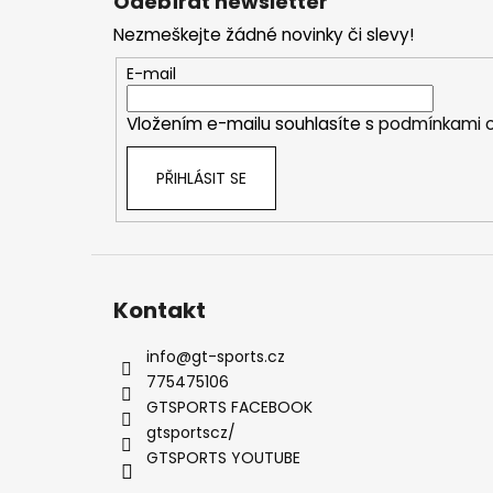
Odebírat newsletter
p
Nezmeškejte žádné novinky či slevy!
a
t
E-mail
í
Vložením e-mailu souhlasíte s
podmínkami o
PŘIHLÁSIT SE
Kontakt
info
@
gt-sports.cz
775475106
GTSPORTS FACEBOOK
gtsportscz/
GTSPORTS YOUTUBE