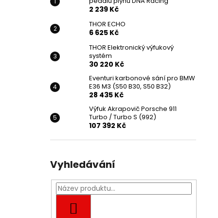
pedálu plynu DNA Racing
2 239 Kč
THOR ECHO
6 625 Kč
THOR Elektronický výfukový
systém
30 220 Kč
Eventuri karbonové sání pro BMW
E36 M3 (S50 B30, S50 B32)
28 435 Kč
Výfuk Akrapovič Porsche 911
Turbo / Turbo S (992)
107 392 Kč
Vyhledávání
HLEDAT