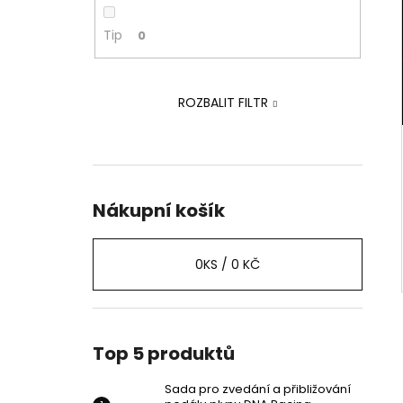
PEDÁLU PLYNU DNA RACING
p
2 239 Kč
a
Tip
0
Původně:
2 875 Kč
n
e
ROZBALIT FILTR
l
Nákupní košík
0
KS /
0 KČ
Top 5 produktů
Sada pro zvedání a přibližování