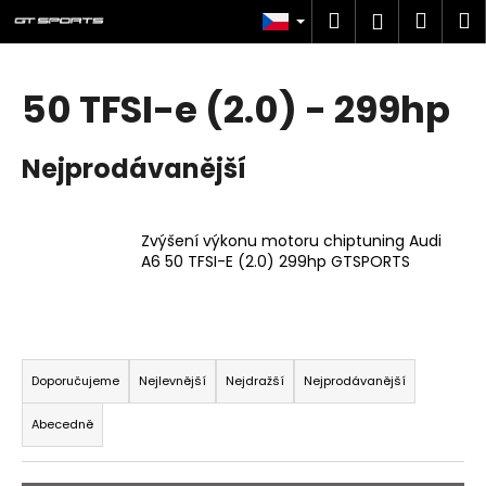
K
Přejít
Hledat
Náku
M
Přihlášen
na
o
obsah
Zpět
Zpět
košík
š
í
50 TFSI-e (2.0) - 299hp
C
k
o
Nejprodávanější
p
o
t
Zvýšení výkonu motoru chiptuning Audi
ř
A6 50 TFSI-E (2.0) 299hp GTSPORTS
e
b
u
Ř
j
a
Doporučujeme
Nejlevnější
Nejdražší
Nejprodávanější
e
z
t
Abecedně
e
e
n
n