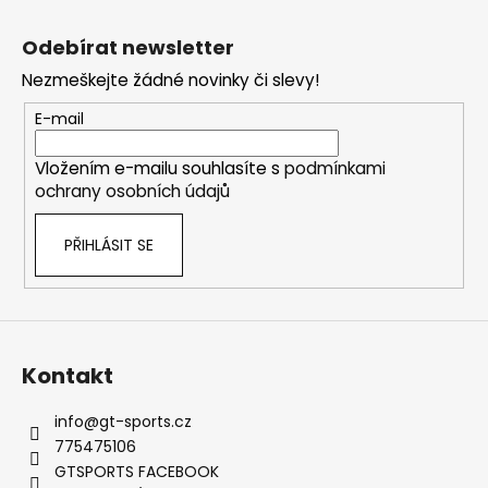
č
Z
l
u
á
á
Odebírat newsletter
j
d
p
e
a
Nezmeškejte žádné novinky či slevy!
a
m
c
t
E-mail
e
í
í
p
Vložením e-mailu souhlasíte s
podmínkami
r
VÝFUK
ochrany osobních údajů
v
AKRAPOVIČ
k
PORSCHE
911
PŘIHLÁSIT SE
y
TURBO
v
/
ý
TURBO
S
p
(992)
i
107
s
Kontakt
392
u
Kč
Původně:
info
@
gt-sports.cz
113
775475106
044
GTSPORTS FACEBOOK
Kč