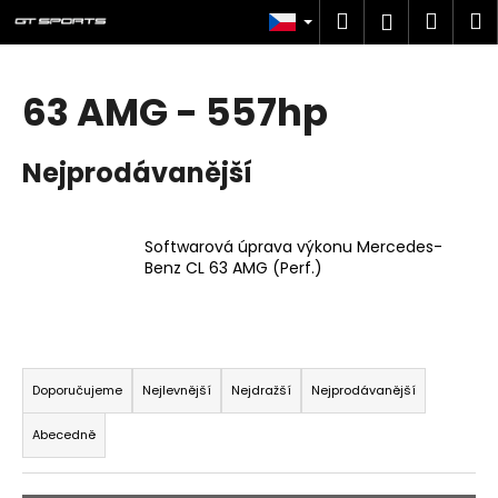
K
Přejít
Hledat
Náku
M
Přihlášen
na
o
obsah
Zpět
Zpět
košík
š
í
63 AMG - 557hp
C
k
o
Nejprodávanější
p
o
t
Softwarová úprava výkonu Mercedes-
ř
Benz CL 63 AMG (Perf.)
e
b
u
Ř
j
a
Doporučujeme
Nejlevnější
Nejdražší
Nejprodávanější
e
z
t
Abecedně
e
e
n
n