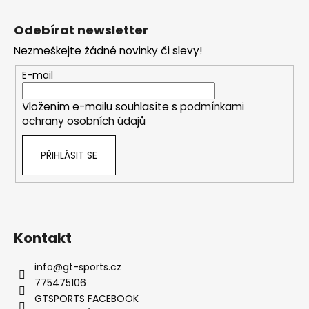
č
Z
l
u
á
á
Odebírat newsletter
j
d
p
e
a
Nezmeškejte žádné novinky či slevy!
a
m
c
t
E-mail
e
í
í
p
Vložením e-mailu souhlasíte s
podmínkami
r
THOR
ochrany osobních údajů
v
ELEKTRONICKÝ
k
VÝFUKOVÝ
SYSTÉM
PŘIHLÁSIT SE
y
v
30
220
ý
Kč
p
i
s
Kontakt
u
info
@
gt-sports.cz
775475106
GTSPORTS FACEBOOK