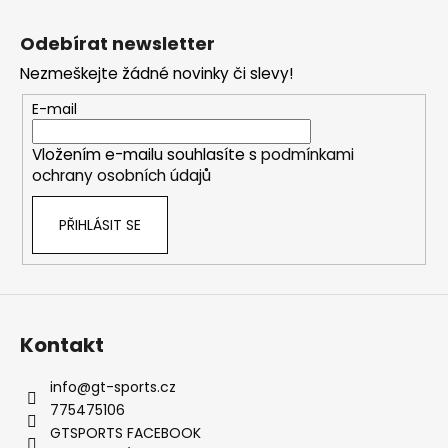
č
Z
l
u
á
á
Odebírat newsletter
j
d
p
e
a
Nezmeškejte žádné novinky či slevy!
a
m
c
t
E-mail
e
í
í
p
Vložením e-mailu souhlasíte s
podmínkami
r
SADA
ochrany osobních údajů
v
PRO
k
ZVEDÁNÍ
A
PŘIHLÁSIT SE
y
PŘIBLIŽOVÁNÍ
v
PEDÁLU
ý
PLYNU
DNA
p
RACING
i
2
s
Kontakt
239
u
Kč
Původně:
info
@
gt-sports.cz
2
775475106
875
GTSPORTS FACEBOOK
Kč