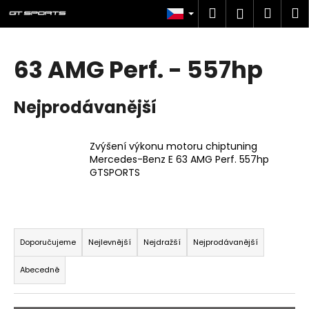
K
Přejít
Hledat
Náku
M
Přihlášen
na
o
obsah
Zpět
Zpět
košík
š
í
63 AMG Perf. - 557hp
C
k
o
Nejprodávanější
p
o
t
Zvýšení výkonu motoru chiptuning
Mercedes-Benz E 63 AMG Perf. 557hp
ř
GTSPORTS
e
b
u
Ř
j
a
Doporučujeme
Nejlevnější
Nejdražší
Nejprodávanější
e
z
t
Abecedně
e
e
n
n