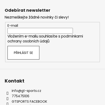
č
Z
l
u
á
á
Odebírat newsletter
j
d
p
e
a
Nezmeškejte žádné novinky či slevy!
a
m
c
t
E-mail
e
í
í
p
Vložením e-mailu souhlasíte s
podmínkami
r
SADA
ochrany osobních údajů
v
PRO
k
ZVEDÁNÍ
A
PŘIHLÁSIT SE
y
PŘIBLIŽOVÁNÍ
v
PEDÁLU
ý
PLYNU
DNA
p
RACING
i
2
s
Kontakt
239
u
Kč
Původně:
info
@
gt-sports.cz
2
775475106
875
GTSPORTS FACEBOOK
Kč