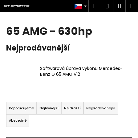
K
Přejít
Hledat
Náku
M
Přihlášen
na
o
obsah
Zpět
Zpět
košík
š
í
65 AMG - 630hp
C
k
o
Nejprodávanější
p
o
t
Softwarová úprava výkonu Mercedes-
ř
Benz G 65 AMG V12
e
b
u
Ř
j
a
Doporučujeme
Nejlevnější
Nejdražší
Nejprodávanější
e
z
t
Abecedně
e
e
n
n