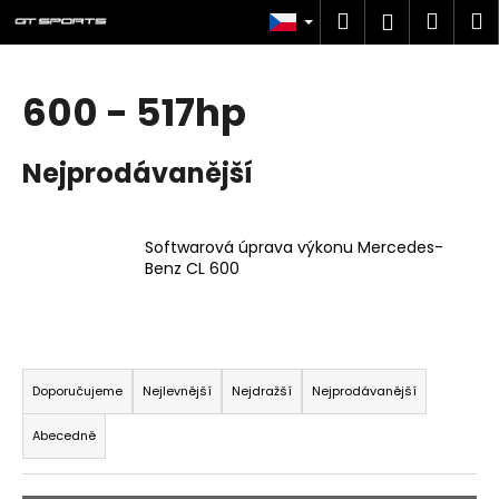
K
Přejít
Hledat
Náku
M
Přihlášen
na
o
obsah
Zpět
Zpět
košík
š
í
600 - 517hp
C
k
o
Nejprodávanější
p
o
t
Softwarová úprava výkonu Mercedes-
ř
Benz CL 600
e
b
u
Ř
j
a
Doporučujeme
Nejlevnější
Nejdražší
Nejprodávanější
e
z
t
Abecedně
e
e
n
n