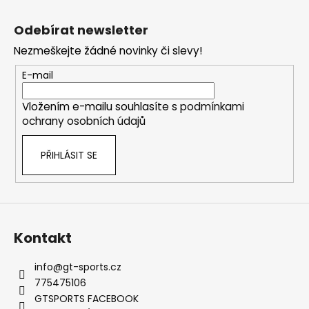
č
Z
l
u
á
á
Odebírat newsletter
j
d
p
e
a
Nezmeškejte žádné novinky či slevy!
a
m
c
t
E-mail
e
í
í
p
Vložením e-mailu souhlasíte s
podmínkami
r
THOR
ochrany osobních údajů
v
ELEKTRONICKÝ
k
VÝFUKOVÝ
SYSTÉM
PŘIHLÁSIT SE
y
v
30
220
ý
Kč
p
i
s
Kontakt
u
info
@
gt-sports.cz
775475106
GTSPORTS FACEBOOK