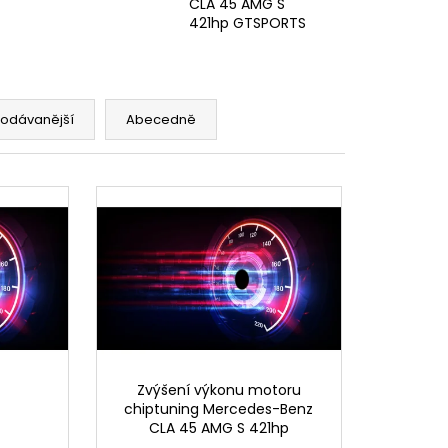
CLA 45 AMG S
421hp GTSPORTS
rodávanější
Abecedně
Zvýšení výkonu motoru
chiptuning Mercedes-Benz
CLA 45 AMG S 421hp
GTSPORTS