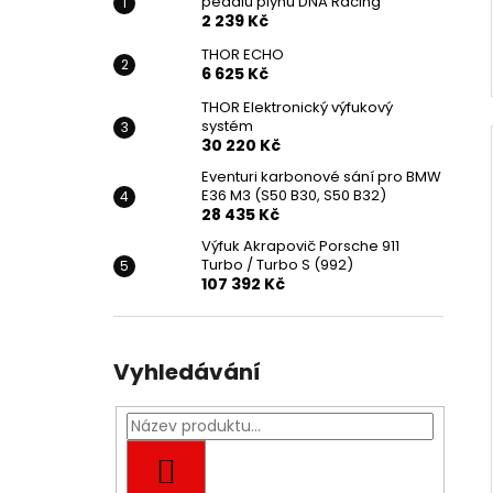
pedálu plynu DNA Racing
2 239 Kč
THOR ECHO
6 625 Kč
THOR Elektronický výfukový
systém
30 220 Kč
Eventuri karbonové sání pro BMW
E36 M3 (S50 B30, S50 B32)
28 435 Kč
Výfuk Akrapovič Porsche 911
Turbo / Turbo S (992)
107 392 Kč
Vyhledávání
HLEDAT