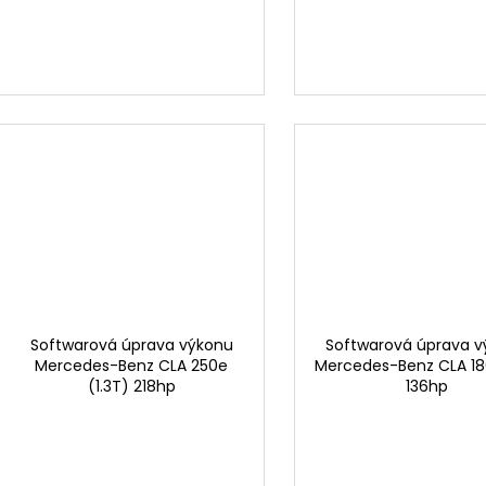
t
ů
Softwarová úprava výkonu
Softwarová úprava 
Mercedes-Benz CLA 250e
Mercedes-Benz CLA 180
(1.3T) 218hp
136hp