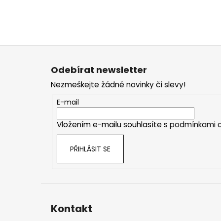
Z
á
Odebírat newsletter
p
Nezmeškejte žádné novinky či slevy!
a
t
E-mail
í
Vložením e-mailu souhlasíte s
podmínkami o
PŘIHLÁSIT SE
Kontakt