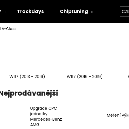
y
Trackdays
Chiptuning
Závodní 
CZ
LA-Class
Co potřebujete najít?
HLEDAT
W117 (2013 - 2016)
W117 (2016 - 2019)
Doporučujeme
Nejprodávanější
Upgrade CPC
jednotky
Měření vý
Mercedes-Benz
THOR ECHO
THOR ELEKTRON
AMG