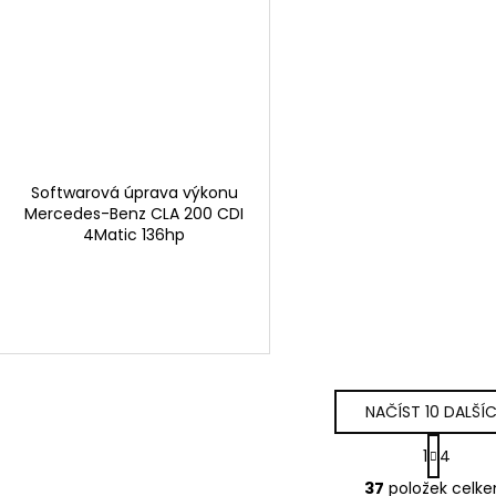
Softwarová úprava výkonu
Mercedes-Benz CLA 200 CDI
4Matic 136hp
NAČÍST 10 DALŠÍ
S
1
4
t
O
r
37
položek celk