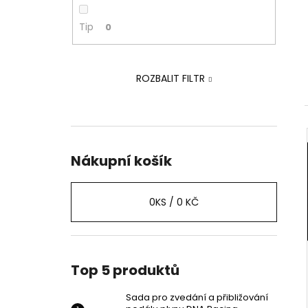
PEDÁLU PLYNU DNA RACING
p
2 239 Kč
a
Tip
0
Původně:
2 875 Kč
n
e
ROZBALIT FILTR
l
Nákupní košík
0
KS /
0 KČ
Top 5 produktů
Sada pro zvedání a přibližování