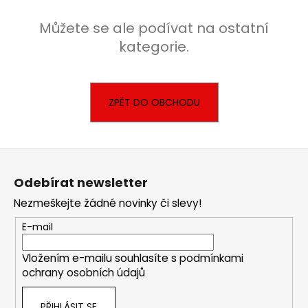
a
Můžete se ale podívat na ostatní
j
kategorie.
í
t
?
ZPĚT DO OBCHODU
Z
HLEDAT
á
Odebírat newsletter
p
Nezmeškejte žádné novinky či slevy!
a
D
t
E-mail
o
í
p
Vložením e-mailu souhlasíte s
podmínkami
o
ochrany osobních údajů
r
u
PŘIHLÁSIT SE