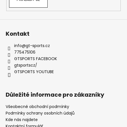
č
u
j
e
m
e
Kontakt
info
@
gt-sports.cz
EVENTURI
775475106
KARBONOVÉ
SÁNÍ
GTSPORTS FACEBOOK
PRO
gtsportscz/
BMW
GTSPORTS YOUTUBE
E36
M3
(S50
B30,
S50
Důležité informace pro zákazníky
B32)
28
Všeobecné obchodní podmínky
435
Podmínky ochrany osobních údajů
Kč
Kde nás najdete
Kontaktní formulář