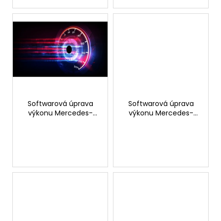
ů
Softwarová úprava
Softwarová úprava
výkonu Mercedes-
výkonu Mercedes-
Benz E 200 CGI - 170hp
Benz E 350 CDI 265hp