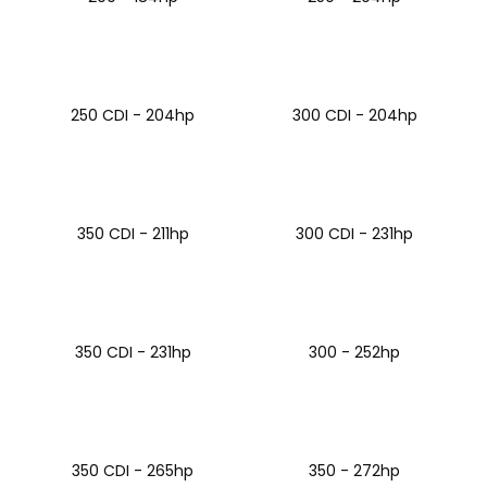
a
j
í
t
250 CDI - 204hp
300 CDI - 204hp
?
350 CDI - 211hp
300 CDI - 231hp
HLEDAT
D
350 CDI - 231hp
300 - 252hp
o
p
o
r
u
350 CDI - 265hp
350 - 272hp