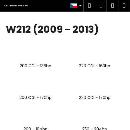
K
Přejít
Hledat
Náku
M
Přihlášen
na
o
obsah
Zpět
Zpět
košík
š
í
W212 (2009 - 2013)
C
k
o
p
o
t
200 CDI - 136hp
220 CDI - 163hp
ř
e
b
u
200 CGI - 170hp
220 CDI - 170hp
j
e
t
e
n
200 - 184hp
250 - 204hp