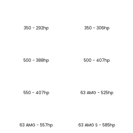
č
u
j
e
m
350 - 292hp
350 - 306hp
e
SADA
PRO
500 - 388hp
500 - 407hp
ZVEDÁNÍ
A
PŘIBLIŽOVÁNÍ
PEDÁLU
PLYNU
DNA
RACING
550 - 407hp
63 AMG - 525hp
2
239
Kč
Původně:
2
875
63 AMG - 557hp
63 AMG S - 585hp
Kč