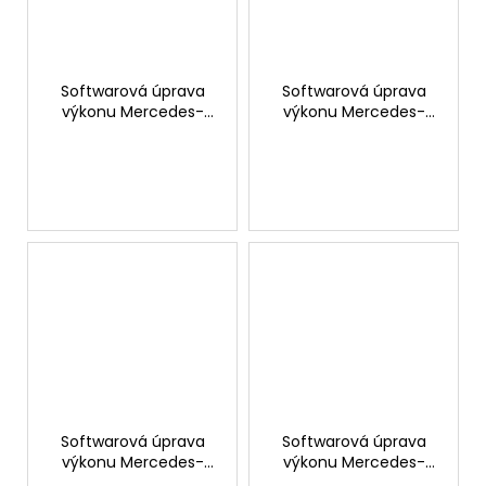
Softwarová úprava
Softwarová úprava
výkonu Mercedes-
výkonu Mercedes-
Benz E 300 CDI 231hp
Benz E 300 CDI 204hp
Softwarová úprava
Softwarová úprava
výkonu Mercedes-
výkonu Mercedes-
Benz E 250 CDI 204hp
Benz E 220 CDI 170hp