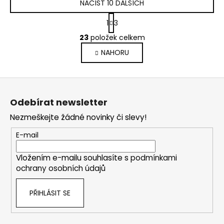
NAČÍST 10 DALŠÍCH
S
1
3
t
O
r
23
položek celkem
v
á
NAHORU
l
n
k
á
o
d
Z
v
a
á
á
c
Odebírat newsletter
n
p
í
í
Nezmeškejte žádné novinky či slevy!
p
a
r
t
E-mail
v
í
k
Vložením e-mailu souhlasíte s
podmínkami
y
ochrany osobních údajů
v
ý
PŘIHLÁSIT SE
p
i
s