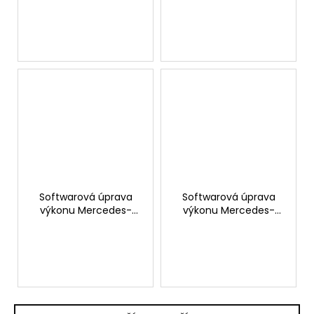
Softwarová úprava
Softwarová úprava
výkonu Mercedes-
výkonu Mercedes-
Benz E 220 CDI 163hp
Benz E 200 CDI 136hp