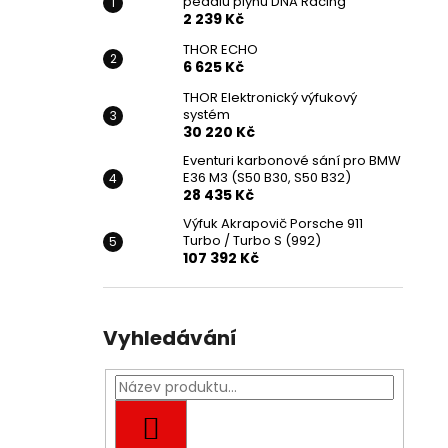
pedálu plynu DNA Racing
2 239 Kč
THOR ECHO
6 625 Kč
THOR Elektronický výfukový
systém
30 220 Kč
Eventuri karbonové sání pro BMW
E36 M3 (S50 B30, S50 B32)
28 435 Kč
Výfuk Akrapovič Porsche 911
Turbo / Turbo S (992)
107 392 Kč
Vyhledávání
HLEDAT