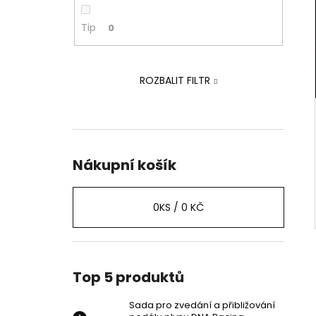
PEDÁLU PLYNU DNA RACING
p
2 239 Kč
a
Tip
0
Původně:
2 875 Kč
n
e
ROZBALIT FILTR
l
Nákupní košík
0
KS /
0 KČ
Top 5 produktů
Sada pro zvedání a přibližování