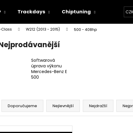
y
Trackdays
Chiptuning
Závodní 
CZ
-Class
W212 (2013 - 2015)
500 - 408hp
Co potřebujete najít?
Nejprodávanější
HLEDAT
Softwarová
úprava výkonu
Mercedes-Benz E
500
Doporučujeme
Ř
a
Doporučujeme
Nejlevnější
Nejdražší
Nejp
z
e
V
n
THOR ECHO
THOR ELEKTRON
ý