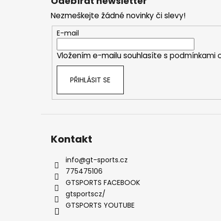
Odebírat newsletter
p
Nezmeškejte žádné novinky či slevy!
a
t
E-mail
í
Vložením e-mailu souhlasíte s
podmínkami o
PŘIHLÁSIT SE
Kontakt
info
@
gt-sports.cz
775475106
GTSPORTS FACEBOOK
gtsportscz/
GTSPORTS YOUTUBE