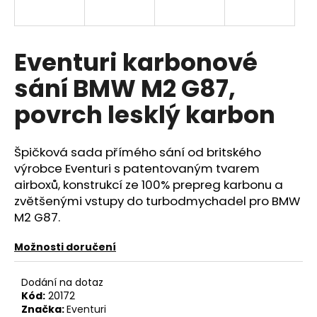
a
j
í
Eventuri karbonové
t
sání BMW M2 G87,
?
povrch lesklý karbon
Špičková sada přímého sání od britského
HLEDAT
výrobce Eventuri s patentovaným tvarem
airboxů, konstrukcí ze 100% prepreg karbonu a
zvětšenými vstupy do turbodmychadel pro BMW
M2 G87.
D
o
Možnosti doručení
p
o
Dodání na dotaz
r
Kód:
20172
u
Značka:
Eventuri