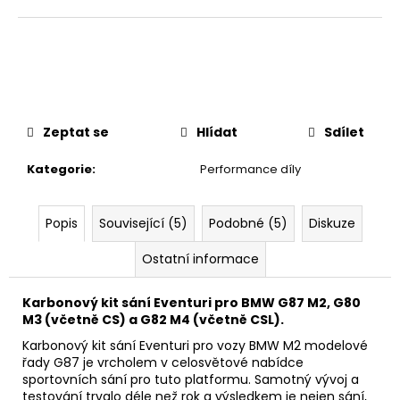
č
u
j
e
m
e
Zeptat se
Hlídat
Sdílet
VÝFUK
AKRAPOVIČ
Kategorie
:
Performance díly
PORSCHE
911
TURBO
Popis
Související (5)
Podobné (5)
Diskuze
/
TURBO
S
Ostatní informace
(992)
107
Karbonový kit sání Eventuri pro BMW G87 M2, G80
392
M3 (včetně CS) a G82 M4 (včetně CSL).
Kč
Původně:
Karbonový kit sání Eventuri pro vozy BMW M2 modelové
113
řady G87 je vrcholem v celosvětové nabídce
044
sportovních sání pro tuto platformu. Samotný vývoj a
Kč
testování trvalo déle než rok a výsledkem je nejen sání,