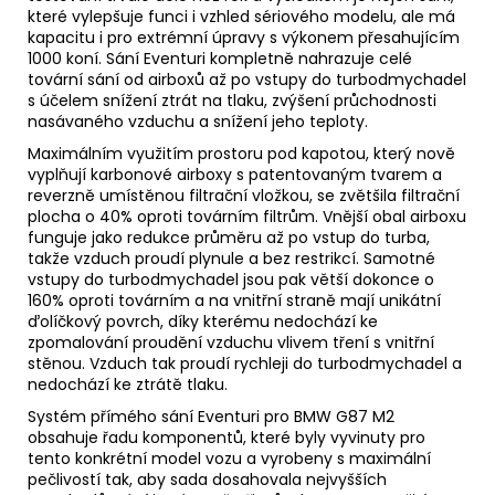
které vylepšuje funci i vzhled sériového modelu, ale má
kapacitu i pro extrémní úpravy s výkonem přesahujícím
1000 koní. Sání Eventuri kompletně nahrazuje celé
tovární sání od airboxů až po vstupy do turbodmychadel
s účelem snížení ztrát na tlaku, zvýšení průchodnosti
nasávaného vzduchu a snížení jeho teploty.
Maximálním využitím prostoru pod kapotou, který nově
vyplňují karbonové airboxy s patentovaným tvarem a
reverzně umístěnou filtrační vložkou, se zvětšila filtrační
plocha o 40% oproti továrním filtrům. Vnější obal airboxu
funguje jako redukce průměru až po vstup do turba,
takže vzduch proudí plynule a bez restrikcí. Samotné
vstupy do turbodmychadel jsou pak větší dokonce o
160% oproti továrním a na vnitřní straně mají unikátní
ďolíčkový povrch, díky kterému nedochází ke
zpomalování proudění vzduchu vlivem tření s vnitřní
stěnou. Vzduch tak proudí rychleji do turbodmychadel a
nedochází ke ztrátě tlaku.
Systém přímého sání Eventuri pro BMW G87 M2
obsahuje řadu komponentů, které byly vyvinuty pro
tento konkrétní model vozu a vyrobeny s maximální
pečlivostí tak, aby sada dosahovala nejvyšších