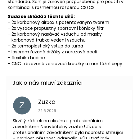
standardů. Sání je zároveň přizpůsobeno pro použití v
kombinaci s rozměrnou rozpěrou CS/CSL.
Sada se skládá z těchto dílů:
- 2x karbonový airbox s patentovaným tvarem
- 2x vysoce propustný sportovní kónický filtr
- 2x karbonový nasávač vzduchu od masky
- karbonová trubka vedení vzduchu
- 2x termoplastický vstup do turba
- laserem řezané držáky z nerezové oceli
- flexibilní hadice
- CNC frézované zesilovací kroužky a montážní čepy
Zuzka
Z
Hodnocení obchodu je 5 z 5 hvězdiček.
22.6.2025
Skvělý zážitek na okruhu s profesionálním
závodníkem Neuvěřitelný zážitek! Jízda s
profesionálním závodníkem byla naprosto strhující
– rychlost, přesnost, adrenalin. Vůz i trať byly