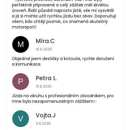
perfektně připravené a celý zážitek měl skvělou
úroveň. Řidič působil naprosto jistě, vše mi vysvětlil
a já si mohla užít rychlou jízdu bez obav. Doporučuji
všem, kdo chtějí poznat, co znamená skutečný
motorsport!
Míra.C
M
Hodnocení obchodu je 5 z 5 hvězdiček.
16.6.2025
Objednal jsem destičky a kotouče, rychle doručení
a komunikace
Petra L.
P
Hodnocení obchodu je 5 z 5 hvězdiček.
13.6.2025
Jízda na okruhu s profesionálním závodníkem, pro
mne byla nezapomenutelným zážitkem✨
Vojta.J
V
Hodnocení obchodu je 5 z 5 hvězdiček.
11.6.2025