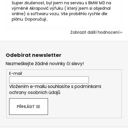
Super zkušenost, byl jsem na servisu s BMW M3 na
výměně Akrapovič výfuku ( který jsem si objednal
online) a softwaru vozu. Vše proběhlo rychle dle
plánu. Doporučuji..
Zobrazit další hodnocení
Z
á
Odebírat newsletter
p
Nezmeškejte žádné novinky či slevy!
a
t
E-mail
í
Vložením e-mailu souhlasíte s
podmínkami
ochrany osobních údajů
PŘIHLÁSIT SE