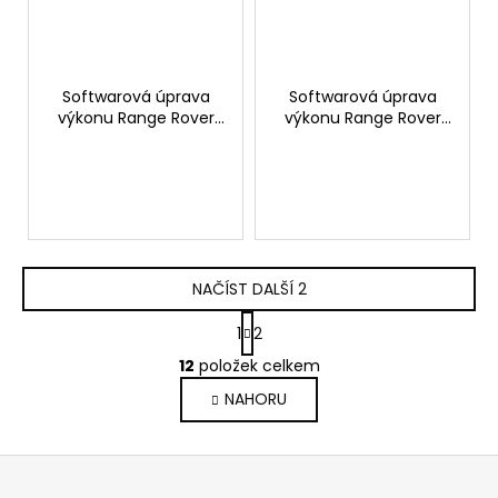
Softwarová úprava
Softwarová úprava
výkonu Range Rover
výkonu Range Rover
Evoque 2.0D 150hp
Evoque 2.0T 300hp
NAČÍST DALŠÍ 2
S
1
2
t
O
r
12
položek celkem
v
á
NAHORU
l
n
k
á
o
d
Z
v
a
á
á