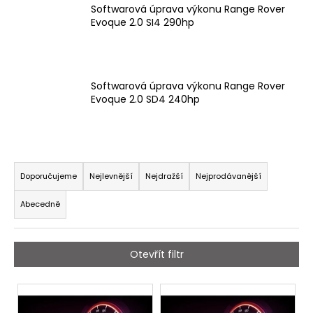
Softwarová úprava výkonu Range Rover
a
Evoque 2.0 SI4 290hp
j
í
t
Softwarová úprava výkonu Range Rover
?
Evoque 2.0 SD4 240hp
Ř
HLEDAT
a
Doporučujeme
Nejlevnější
Nejdražší
Nejprodávanější
z
Abecedně
e
D
n
o
í
p
Otevřít filtr
p
o
r
r
V
u
o
ý