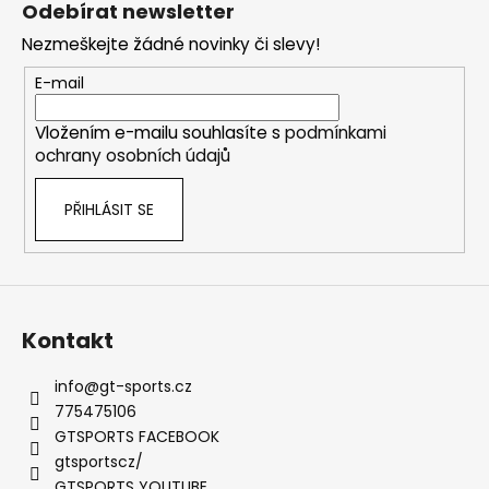
c
Odebírat newsletter
n
p
í
í
Nezmeškejte žádné novinky či slevy!
p
a
r
t
E-mail
v
í
k
Vložením e-mailu souhlasíte s
podmínkami
y
ochrany osobních údajů
v
ý
PŘIHLÁSIT SE
p
i
s
u
Kontakt
info
@
gt-sports.cz
775475106
GTSPORTS FACEBOOK
gtsportscz/
GTSPORTS YOUTUBE