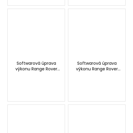
Softwarová úprava
Softwarová úprava
výkonu Range Rover
výkonu Range Rover
Evoque 2.0D 240hp
Evoque 2.0D 180hp