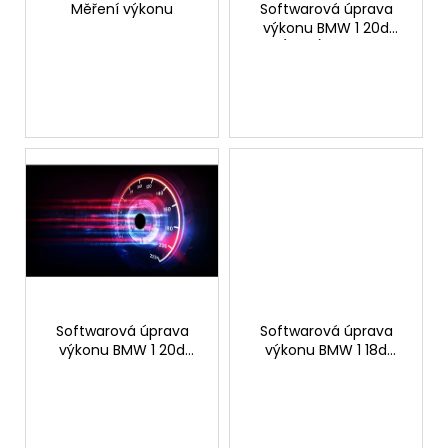
o
Měření výkonu
Softwarová úprava
výkonu BMW 1 20d
d
(Perf.) 200hp
u
k
t
ů
Softwarová úprava
Softwarová úprava
výkonu BMW 1 20d
výkonu BMW 1 18d
184hp
143hp