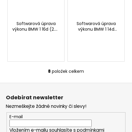
Softwarová úprava
Softwarová úprava
výkonu BMW 1 16d (2.0)
výkonu BMW 1 14d
115hp
95hp
8
položek celkem
O
v
Z
l
á
á
Odebírat newsletter
d
p
a
Nezmeškejte žádné novinky či slevy!
a
c
t
E-mail
í
í
p
Vložením e-mailu souhlasíte s
podmínkami