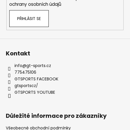
r
ochrany osobních údajů
v
k
PŘIHLÁSIT SE
y
v
ý
p
i
s
Kontakt
u
info
@
gt-sports.cz
775475106
GTSPORTS FACEBOOK
gtsportscz/
GTSPORTS YOUTUBE
Důležité informace pro zákazníky
Všeobecné obchodní podmínky