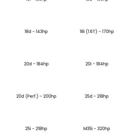
a
j
í
t
18d - 143hp
18i (1.6T) - 170hp
?
20d - 184hp
20i - 184hp
HLEDAT
D
20d (Perf.) - 200hp
25d - 218hp
o
p
o
r
u
25i - 218hp
M35i - 320hp