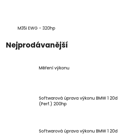
č
u
j
e
m
M35i EWG - 320hp
e
Nejprodávanější
SADA
PRO
ZVEDÁNÍ
A
Měření výkonu
PŘIBLIŽOVÁNÍ
PEDÁLU
PLYNU
DNA
RACING
Softwarová úprava výkonu BMW 1 20d
2
(Perf.) 200hp
239
Kč
Původně:
2
875
Kč
Softwarová úprava výkonu BMW 1 20d