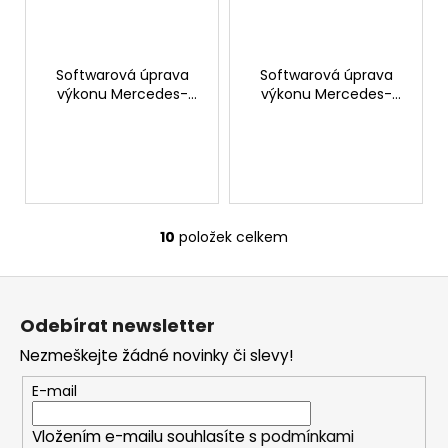
Softwarová úprava
Softwarová úprava
výkonu Mercedes-
výkonu Mercedes-
Benz GLB 220d
Benz GLB 250
10
položek celkem
O
v
Z
l
á
á
Odebírat newsletter
d
p
a
Nezmeškejte žádné novinky či slevy!
a
c
t
E-mail
í
í
p
Vložením e-mailu souhlasíte s
podmínkami
r