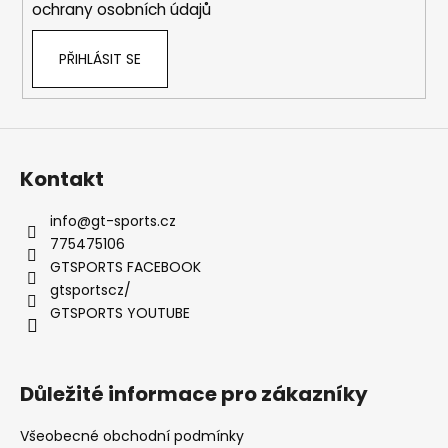
ochrany osobních údajů
v
k
PŘIHLÁSIT SE
y
v
ý
p
i
s
Kontakt
u
info
@
gt-sports.cz
775475106
GTSPORTS FACEBOOK
gtsportscz/
GTSPORTS YOUTUBE
Důležité informace pro zákazníky
Všeobecné obchodní podmínky