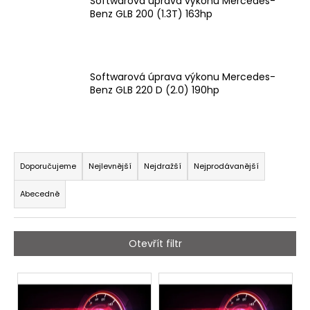
č
Softwarová úprava výkonu Mercedes-
Benz GLB 200 (1.3T) 163hp
u
j
e
m
e
Softwarová úprava výkonu Mercedes-
Benz GLB 220 D (2.0) 190hp
SADA
PRO
ZVEDÁNÍ
Ř
A
a
PŘIBLIŽOVÁNÍ
Doporučujeme
Nejlevnější
Nejdražší
Nejprodávanější
PEDÁLU
z
PLYNU
Abecedně
DNA
e
RACING
n
2
í
239
Otevřít filtr
Kč
p
Původně:
r
V
2
875
o
ý
Kč