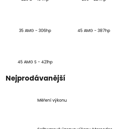
a
j
í
t
35 AMG - 306hp
45 AMG - 387hp
?
45 AMG S - 421hp
HLEDAT
Nejprodávanější
D
o
Měření výkonu
p
o
r
u