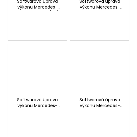
Softwarová úprava
Softwarová úprava
výkonu Mercedes-
výkonu Mercedes-
Benz GLB 220 D (2.0)
Benz GLB 45 AMG S
190hp
421hp
Softwarová úprava
Softwarová úprava
výkonu Mercedes-
výkonu Mercedes-
Benz GLB 45 AMG
Benz GLB 35 AMG
387hp
306hp