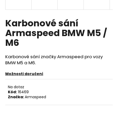
a
j
í
Karbonové sání
t
Armaspeed BMW M5 /
?
M6
Karbonové sání značky Armaspeed pro vozy
HLEDAT
BMW M5 a M6.
Možnosti doručení
D
Na dotaz
o
Kód:
16469
p
Značka:
Armaspeed
o
r
u