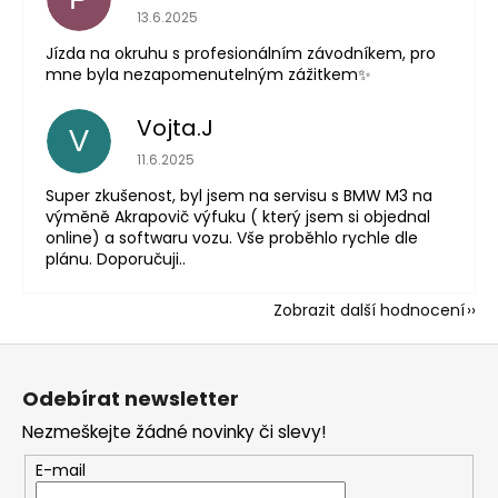
Hodnocení obchodu je 5 z 5 hvězdiček.
13.6.2025
Jízda na okruhu s profesionálním závodníkem, pro
mne byla nezapomenutelným zážitkem✨
Vojta.J
V
Hodnocení obchodu je 5 z 5 hvězdiček.
11.6.2025
Super zkušenost, byl jsem na servisu s BMW M3 na
výměně Akrapovič výfuku ( který jsem si objednal
online) a softwaru vozu. Vše proběhlo rychle dle
plánu. Doporučuji..
Zobrazit další hodnocení
Z
á
Odebírat newsletter
p
Nezmeškejte žádné novinky či slevy!
a
t
E-mail