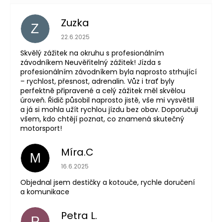
Zuzka
Z
Hodnocení obchodu je 5 z 5 hvězdiček.
22.6.2025
Skvělý zážitek na okruhu s profesionálním
závodníkem Neuvěřitelný zážitek! Jízda s
profesionálním závodníkem byla naprosto strhující
– rychlost, přesnost, adrenalin. Vůz i trať byly
perfektně připravené a celý zážitek měl skvělou
úroveň. Řidič působil naprosto jistě, vše mi vysvětlil
a já si mohla užít rychlou jízdu bez obav. Doporučuji
všem, kdo chtějí poznat, co znamená skutečný
motorsport!
Míra.C
M
Hodnocení obchodu je 5 z 5 hvězdiček.
16.6.2025
Objednal jsem destičky a kotouče, rychle doručení
a komunikace
Petra L.
P