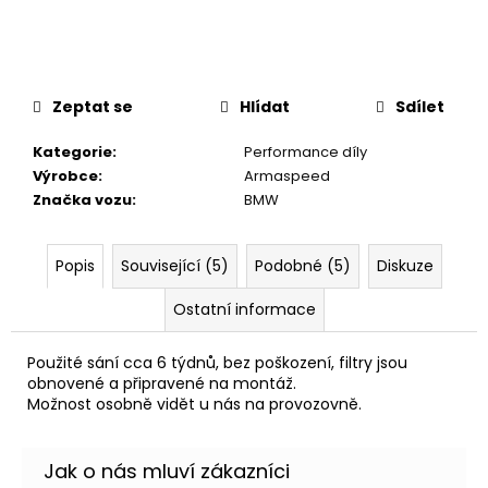
č
u
j
e
m
Zeptat se
Hlídat
Sdílet
e
Kategorie
:
Performance díly
Výrobce
:
Armaspeed
THOR
Značka vozu
:
BMW
ECHO
6
625
Popis
Související (5)
Podobné (5)
Diskuze
Kč
Ostatní informace
Použité sání cca 6 týdnů, bez poškození, filtry jsou
obnovené a připravené na montáž.
Možnost osobně vidět u nás na provozovně.