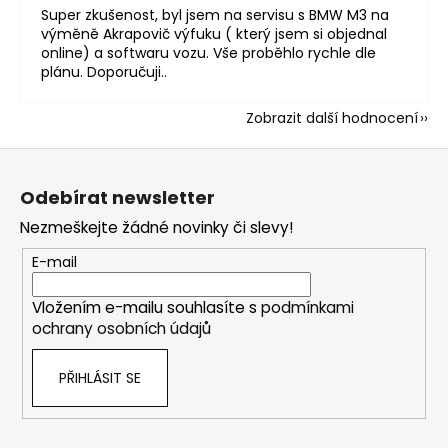
Super zkušenost, byl jsem na servisu s BMW M3 na
výměně Akrapovič výfuku ( který jsem si objednal
online) a softwaru vozu. Vše proběhlo rychle dle
plánu. Doporučuji..
Zobrazit další hodnocení
Z
á
Odebírat newsletter
p
Nezmeškejte žádné novinky či slevy!
a
t
E-mail
í
Vložením e-mailu souhlasíte s
podmínkami
ochrany osobních údajů
PŘIHLÁSIT SE