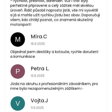
– rychlost, přesnost, adrenalin. Vůz i trať byly
perfektně připravené a celý zážitek měl skvělou
úroveň. Řidič působil naprosto jistě, vše mi vysvětlil
a já si mohla užít rychlou jízdu bez obav. Doporučuji
všem, kdo chtějí poznat, co znamená skutečný
motorsport!
Míra.C
M
Hodnocení obchodu je 5 z 5 hvězdiček.
16.6.2025
Objednal jsem destičky a kotouče, rychle doručení
a komunikace
Petra L.
P
Hodnocení obchodu je 5 z 5 hvězdiček.
13.6.2025
Jízda na okruhu s profesionálním závodníkem, pro
mne byla nezapomenutelným zážitkem✨
Vojta.J
V
Hodnocení obchodu je 5 z 5 hvězdiček.
11.6.2025