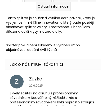
Ostatní informace
Tento splitter je součástí většího aero paketu, který je
vyvíjen ve firmě Kline Innovation a který bude později
obsahovat splitter ve stylu motorsportu, boční lem,
difuzor a další kryty motoru a díly.
Splitter pokud není skladem je vyráběn až po
objednávce, dodání 4-8 týdnů.
Zuzka
Z
Hodnocení obchodu je 5 z 5 hvězdiček.
22.6.2025
Skvělý zážitek na okruhu s profesionálním
závodníkem Neuvěřitelný zážitek! Jízda s
profesionálním závodníkem byla naprosto strhující