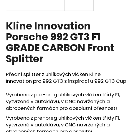
a
j
í
Kline Innovation
t
Porsche 992 GT3 F1
?
GRADE CARBON Front
Splitter
HLEDAT
Přední splitter z uhlíkových vláken Kline
Innovation pro 992 GT3 s inspirací u 992 GT3 Cup
D
Vyrobeno z pre-preg uhlíkových vláken třídy F1,
o
vytvrzené v autoklávu, v CNC navržených a
p
obrobených formách pro absolutní přesnost!
o
Vyrobeno z pre-preg uhlíkových vláken třídy F1,
r
vytvrzené v autoklávu, v CNC navržených a
u
obrobených formách pro absolutní