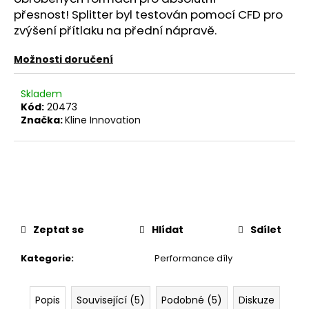
č
přesnost! Splitter byl testován pomocí CFD pro
u
zvýšení přítlaku na přední nápravě.
j
e
Možnosti doručení
m
e
Skladem
Kód:
20473
EVENTURI
Značka:
Kline Innovation
KARBONOVÉ
SÁNÍ
PRO
BMW
E36
M3
(S50
B30,
S50
Zeptat se
Hlídat
Sdílet
B32)
28
Kategorie
:
Performance díly
435
Kč
Popis
Související (5)
Podobné (5)
Diskuze