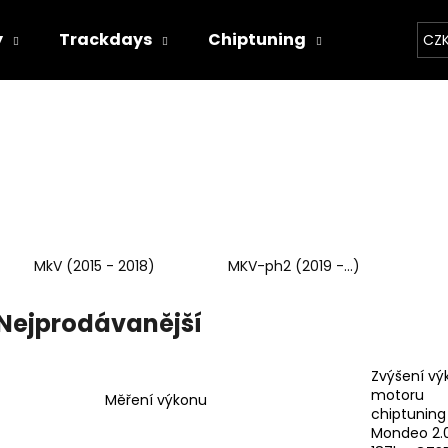
y
Trackdays
Chiptuning
Závodní 
CZ
Co potřebujete najít?
HLEDAT
MkV (2015 - 2018)
MKV-ph2 (2019 -...)
Doporučujeme
Nejprodávanější
Zvýšení vý
motoru
Měření výkonu
chiptuning
THOR ECHO
THOR ELEKTRON
Mondeo 2.