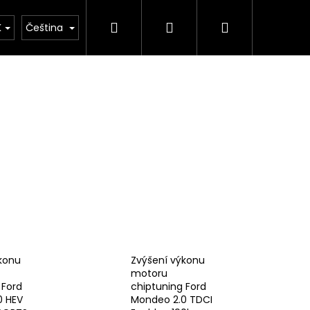
Hledat
Přihlášení
Nákupní
tým
Merch
Prodej vozů
Kde nás najdet
K
Čeština
košík
konu
Zvýšení výkonu
motoru
 Ford
chiptuning Ford
ICKÝ VÝFUKOVÝ
0 HEV
Mondeo 2.0 TDCI