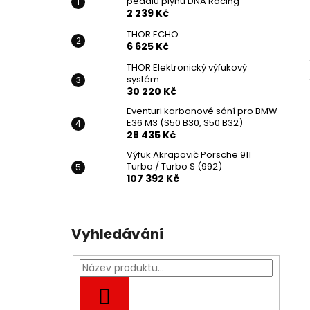
pedálu plynu DNA Racing
2 239 Kč
THOR ECHO
6 625 Kč
THOR Elektronický výfukový
systém
30 220 Kč
Eventuri karbonové sání pro BMW
E36 M3 (S50 B30, S50 B32)
28 435 Kč
Výfuk Akrapovič Porsche 911
Turbo / Turbo S (992)
107 392 Kč
Vyhledávání
HLEDAT