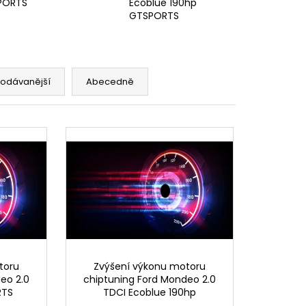
PORTS
Ecoblue 190hp
GTSPORTS
rodávanější
Abecedně
toru
Zvýšení výkonu motoru
eo 2.0
chiptuning Ford Mondeo 2.0
RTS
TDCI Ecoblue 190hp
GTSPORTS