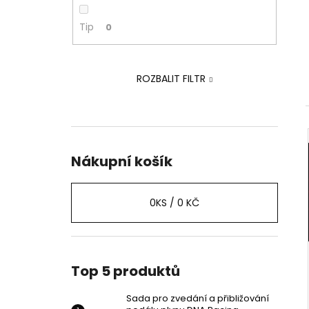
PEDÁLU PLYNU DNA RACING
p
2 239 Kč
a
Tip
0
Původně:
2 875 Kč
n
e
ROZBALIT FILTR
l
Nákupní košík
0
KS /
0 KČ
Top 5 produktů
Sada pro zvedání a přibližování