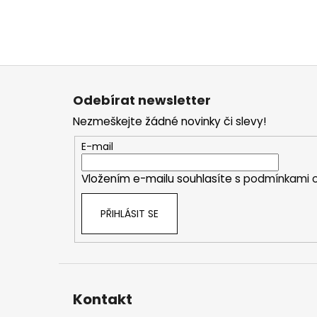
Z
á
Odebírat newsletter
p
Nezmeškejte žádné novinky či slevy!
a
t
E-mail
í
Vložením e-mailu souhlasíte s
podmínkami o
PŘIHLÁSIT SE
Kontakt