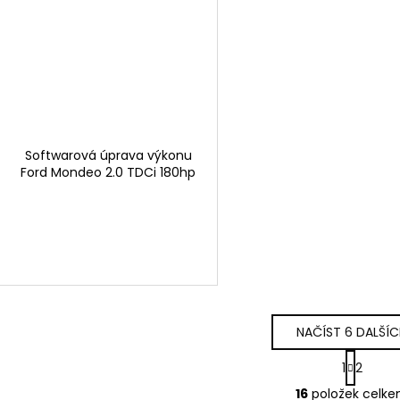
Softwarová úprava výkonu
Ford Mondeo 2.0 TDCi 180hp
NAČÍST 6 DALŠÍ
S
1
2
t
O
r
16
položek celk