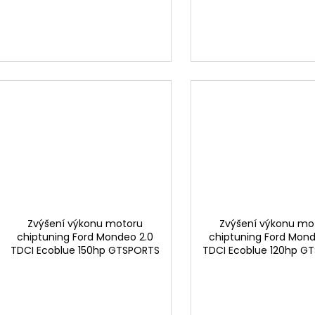
t
ů
Zvýšení výkonu motoru
Zvýšení výkonu mo
chiptuning Ford Mondeo 2.0
chiptuning Ford Mond
TDCI Ecoblue 150hp GTSPORTS
TDCI Ecoblue 120hp G