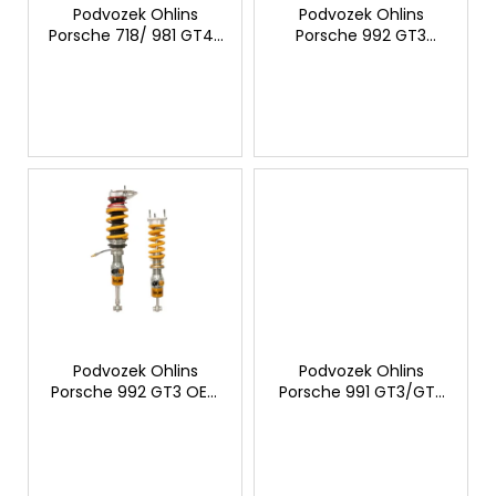
č
o
Podvozek Ohlins
Podvozek Ohlins
u
Porsche 718/ 981 GT4/
Porsche 992 GT3
d
j
Spyder Advanced
Advanced trackday
u
e
Trackday TTX
m
k
e
t
ů
VÝFUK
AKRAPOVIČ
PORSCHE
911
TURBO
/
TURBO
S
(992)
107
Podvozek Ohlins
Podvozek Ohlins
392
Porsche 992 GT3 OEM
Porsche 991 GT3/GT3
Kč
lift system Advanced
RS Advanced Trackday
Původně:
trackday
TTX
113
044
Kč