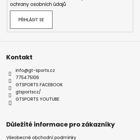
y
ochrany osobních údajů
v
ý
PŘIHLÁSIT SE
p
i
s
u
Kontakt
info
@
gt-sports.cz
775475106
GTSPORTS FACEBOOK
gtsportscz/
GTSPORTS YOUTUBE
Důležité informace pro zákazníky
Všeobecné obchodní podmínky