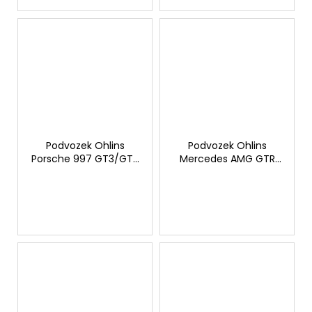
Podvozek Ohlins
Podvozek Ohlins
Porsche 997 GT3/GT3
Mercedes AMG GTR
RS Advanced Trackday
2015- Advanced
TTX
Trackday TTX