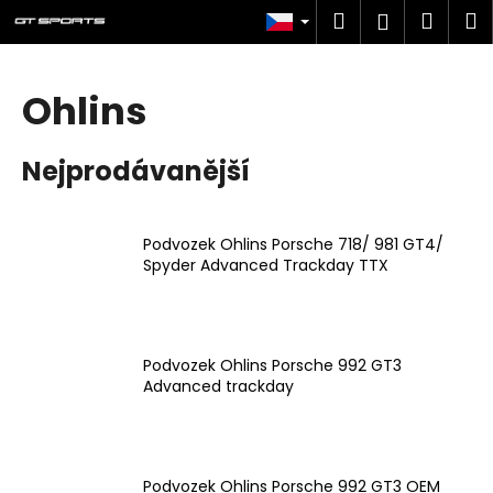
K
Přejít
Hledat
Náku
M
Přihlášen
na
o
obsah
Zpět
Zpět
košík
š
í
Ohlins
C
k
o
Nejprodávanější
p
o
t
Podvozek Ohlins Porsche 718/ 981 GT4/
ř
Spyder Advanced Trackday TTX
e
b
u
Podvozek Ohlins Porsche 992 GT3
j
Advanced trackday
e
t
e
n
Podvozek Ohlins Porsche 992 GT3 OEM