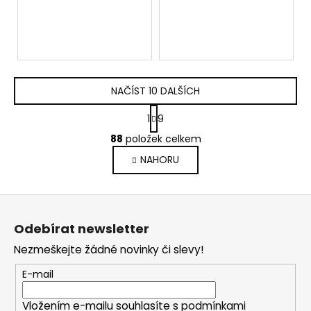
Advanced Trackday
TTX
NAČÍST 10 DALŠÍCH
S
1
9
t
O
r
88
položek celkem
v
á
NAHORU
l
n
k
á
o
d
Z
v
a
á
á
c
Odebírat newsletter
n
p
í
í
Nezmeškejte žádné novinky či slevy!
p
a
r
t
E-mail
v
í
k
Vložením e-mailu souhlasíte s
podmínkami