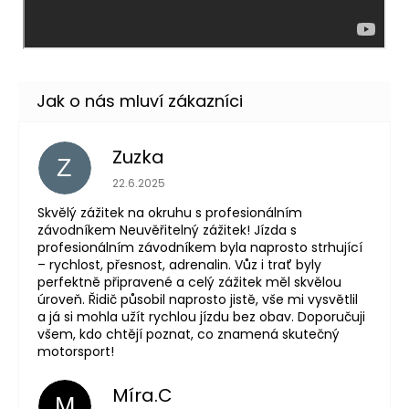
Zuzka
Z
Hodnocení obchodu je 5 z 5 hvězdiček.
22.6.2025
Skvělý zážitek na okruhu s profesionálním
závodníkem Neuvěřitelný zážitek! Jízda s
profesionálním závodníkem byla naprosto strhující
– rychlost, přesnost, adrenalin. Vůz i trať byly
perfektně připravené a celý zážitek měl skvělou
úroveň. Řidič působil naprosto jistě, vše mi vysvětlil
a já si mohla užít rychlou jízdu bez obav. Doporučuji
všem, kdo chtějí poznat, co znamená skutečný
motorsport!
Míra.C
M