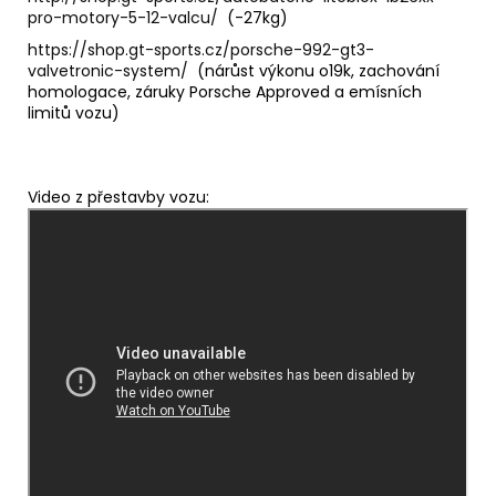
pro-motory-5-12-valcu/
(-27kg)
https://shop.gt-sports.cz/porsche-992-gt3-
valvetronic-system/
(nárůst výkonu o19k, zachování
homologace, záruky Porsche Approved a emísních
limitů vozu)
Video z přestavby vozu: