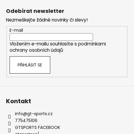
á
Odebírat newsletter
p
Nezmeškejte žádné novinky či slevy!
a
t
E-mail
í
Vložením e-mailu souhlasíte s
podmínkami
ochrany osobních údajů
PŘIHLÁSIT SE
Kontakt
info
@
gt-sports.cz
775475106
GTSPORTS FACEBOOK