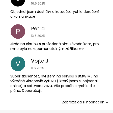
Hodnocení obchodu je 5 z 5 hvězdiček.
16.6.2025
Objednal jsem destičky a kotouče, rychle doručení
a komunikace
Petra L.
P
Hodnocení obchodu je 5 z 5 hvězdiček.
13.6.2025
Jízda na okruhu s profesionálním závodníkem, pro
mne byla nezapomenutelným zážitkem✨
Vojta.J
V
Hodnocení obchodu je 5 z 5 hvězdiček.
11.6.2025
Super zkušenost, byl jsem na servisu s BMW M3 na
výměně Akrapovič výfuku ( který jsem si objednal
online) a softwaru vozu. Vše proběhlo rychle dle
plánu. Doporučuji..
Zobrazit další hodnocení
Z