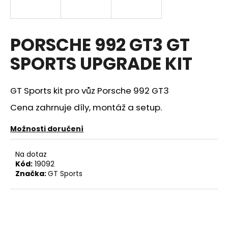
a
j
í
PORSCHE 992 GT3 GT
t
SPORTS UPGRADE KIT
?
GT Sports kit pro vůz Porsche 992 GT3
Cena zahrnuje díly, montáž a setup.
HLEDAT
Možnosti doručení
Na dotaz
D
Kód:
19092
o
Značka:
GT Sports
p
o
r
u