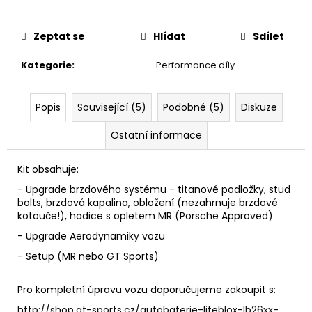
č
u
j
Zeptat se
Hlídat
Sdílet
e
m
Kategorie
:
Performance díly
e
Popis
Související (5)
Podobné (5)
Diskuze
THOR
ELEKTRONICKÝ
Ostatní informace
VÝFUKOVÝ
SYSTÉM
Kit obsahuje:
30
220
- Upgrade brzdového systému - titanové podložky, stud
Kč
bolts, brzdová kapalina, obložení (nezahrnuje brzdové
kotouče!), hadice s opletem MR (Porsche Approved)
- Upgrade Aerodynamiky vozu
- Setup (MR nebo GT Sports)
Pro kompletní úpravu vozu doporučujeme zakoupit s:
http://shop.gt-sports.cz/autobaterie-liteblox-lb26xx-