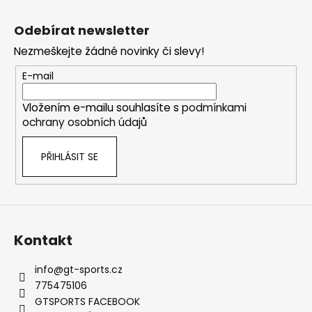
č
Z
l
u
á
á
Odebírat newsletter
j
d
p
e
a
Nezmeškejte žádné novinky či slevy!
a
m
c
t
E-mail
e
í
í
p
Vložením e-mailu souhlasíte s
podmínkami
r
THOR
ochrany osobních údajů
v
ELEKTRONICKÝ
k
VÝFUKOVÝ
SYSTÉM
PŘIHLÁSIT SE
y
v
30
220
ý
Kč
p
i
s
Kontakt
u
info
@
gt-sports.cz
775475106
GTSPORTS FACEBOOK