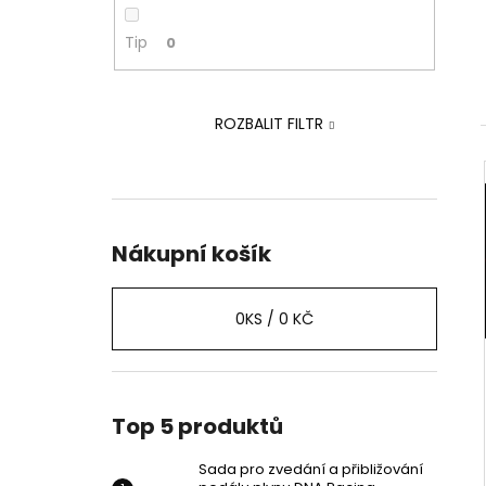
PEDÁLU PLYNU DNA RACING
p
2 239 Kč
a
Tip
0
Původně:
2 875 Kč
n
e
ROZBALIT FILTR
l
Nákupní košík
0
KS /
0 KČ
Top 5 produktů
Sada pro zvedání a přibližování