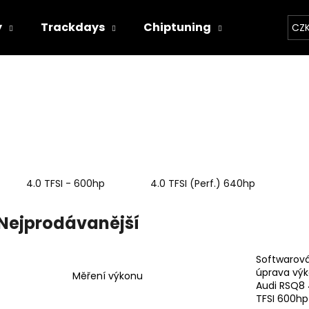
y
Trackdays
Chiptuning
Závodní 
CZ
Co potřebujete najít?
HLEDAT
4.0 TFSI - 600hp
4.0 TFSI (Perf.) 640hp
Doporučujeme
Nejprodávanější
Softwarov
úprava vý
Měření výkonu
Audi RSQ8 
THOR ECHO
THOR ELEKTRON
TFSI 600hp