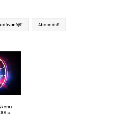
rodávanější
Abecedně
výkonu
600hp