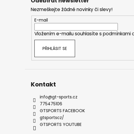
Odebírat newsletter
p
Nezmeškejte žádné novinky či slevy!
a
t
E-mail
í
Vložením e-mailu souhlasíte s
podmínkami o
PŘIHLÁSIT SE
Kontakt
info
@
gt-sports.cz
775475106
GTSPORTS FACEBOOK
gtsportscz/
GTSPORTS YOUTUBE