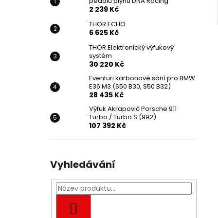
pedálu plynu DNA Racing
2 239 Kč
THOR ECHO
6 625 Kč
THOR Elektronický výfukový
systém
30 220 Kč
Eventuri karbonové sání pro BMW
E36 M3 (S50 B30, S50 B32)
28 435 Kč
Výfuk Akrapovič Porsche 911
Turbo / Turbo S (992)
107 392 Kč
Vyhledávání
HLEDAT