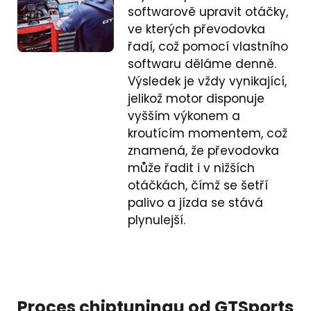
softwarově upravit otáčky,
ve kterých převodovka
řadí, což pomocí vlastního
softwaru děláme denně.
Výsledek je vždy vynikající,
jelikož motor disponuje
vyšším výkonem a
kroutícím momentem, což
znamená, že převodovka
může řadit i v nižších
otáčkách, čímž se šetří
palivo a jízda se stává
plynulejší.
Proces chiptuningu od GTSports