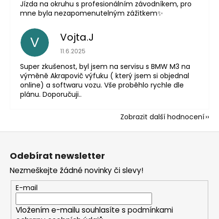
Jízda na okruhu s profesionálním závodníkem, pro
mne byla nezapomenutelným zážitkem✨
Vojta.J
V
Hodnocení obchodu je 5 z 5 hvězdiček.
11.6.2025
Super zkušenost, byl jsem na servisu s BMW M3 na
výměně Akrapovič výfuku ( který jsem si objednal
online) a softwaru vozu. Vše proběhlo rychle dle
plánu. Doporučuji..
Zobrazit další hodnocení
Z
á
Odebírat newsletter
p
Nezmeškejte žádné novinky či slevy!
a
t
E-mail
í
Vložením e-mailu souhlasíte s
podmínkami