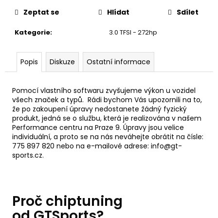
č
u
Zeptat se
Hlídat
Sdílet
j
e
Kategorie
:
3.0 TFSI - 272hp
m
e
Popis
Diskuze
Ostatní informace
SADA
Pomocí vlastního softwaru zvyšujeme výkon u vozidel
PRO
ZVEDÁNÍ
všech značek a typů. Rádi bychom Vás upozornili na to,
A
že po zakoupení úpravy nedostanete žádný fyzický
PŘIBLIŽOVÁNÍ
produkt, jedná se o službu, která je realizována v našem
PEDÁLU
Performance centru na Praze 9. Úpravy jsou velice
PLYNU
individuální, a proto se na nás neváhejte obrátit na čísle:
DNA
775 897 820 nebo na e-mailové adrese: info@gt-
RACING
sports.cz.
2
239
Kč
Původně:
2
Proč chiptuning
875
od GTSports?
Kč