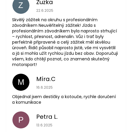
Zuzka
Z
Hodnocení obchodu je 5 z 5 hvězdiček.
22.6.2025
Skvělý zážitek na okruhu s profesionálním
závodníkem Neuvěřitelný zážitek! Jízda s
profesionálním závodníkem byla naprosto strhující
– rychlost, přesnost, adrenalin. Vůz i trať byly
perfektně připravené a celý zážitek měl skvělou
úroveň. Řidič působil naprosto jistě, vše mi vysvětlil
a já si mohla užít rychlou jízdu bez obav. Doporučuji
všem, kdo chtějí poznat, co znamená skutečný
motorsport!
Míra.C
M
Hodnocení obchodu je 5 z 5 hvězdiček.
16.6.2025
Objednal jsem destičky a kotouče, rychle doručení
a komunikace
Petra L.
P
Hodnocení obchodu je 5 z 5 hvězdiček.
13.6.2025