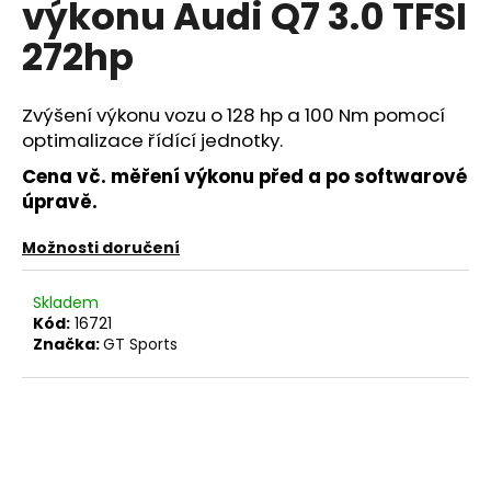
výkonu Audi Q7 3.0 TFSI
a
272hp
j
í
t
Zvýšení výkonu vozu o 128 hp a 100 Nm pomocí
?
optimalizace řídící jednotky.
Cena vč. měření výkonu před a po softwarové
úpravě.
Možnosti doručení
HLEDAT
Skladem
Kód:
16721
Značka:
GT Sports
D
o
p
o
r
u