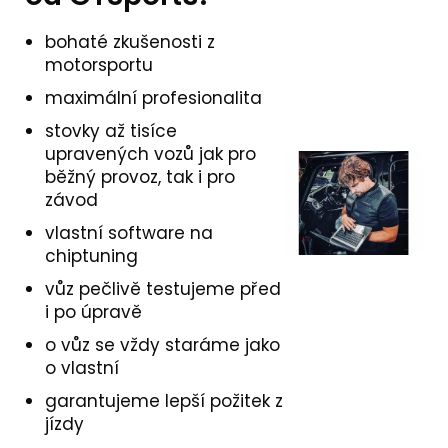
bohaté zkušenosti z
motorsportu
maximální profesionalita
stovky až tisíce
upravených vozů jak pro
běžný provoz, tak i pro
závod
vlastní software na
chiptuning
vůz pečlivě testujeme před
i po úpravě
o vůz se vždy staráme jako
o vlastní
garantujeme lepší požitek z
jízdy