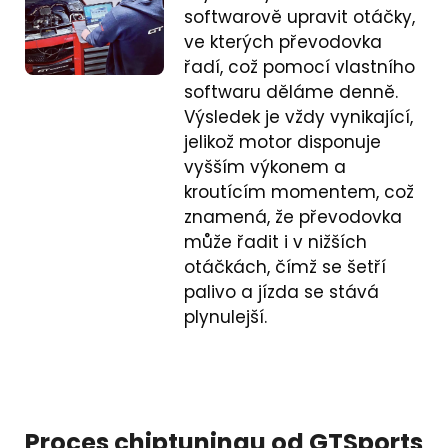
softwarově upravit otáčky,
ve kterých převodovka
řadí, což pomocí vlastního
softwaru děláme denně.
Výsledek je vždy vynikající,
jelikož motor disponuje
vyšším výkonem a
kroutícím momentem, což
znamená, že převodovka
může řadit i v nižších
otáčkách, čímž se šetří
palivo a jízda se stává
plynulejší.
Proces chiptuningu od GTSports