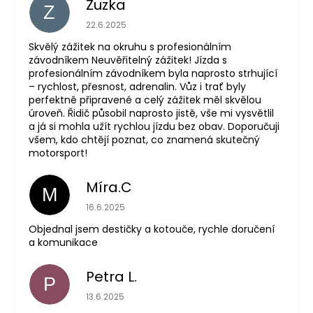
Zuzka
Z
Hodnocení obchodu je 5 z 5 hvězdiček.
22.6.2025
Skvělý zážitek na okruhu s profesionálním
závodníkem Neuvěřitelný zážitek! Jízda s
profesionálním závodníkem byla naprosto strhující
– rychlost, přesnost, adrenalin. Vůz i trať byly
perfektně připravené a celý zážitek měl skvělou
úroveň. Řidič působil naprosto jistě, vše mi vysvětlil
a já si mohla užít rychlou jízdu bez obav. Doporučuji
všem, kdo chtějí poznat, co znamená skutečný
motorsport!
Míra.C
M
Hodnocení obchodu je 5 z 5 hvězdiček.
16.6.2025
Objednal jsem destičky a kotouče, rychle doručení
a komunikace
Petra L.
P
Hodnocení obchodu je 5 z 5 hvězdiček.
13.6.2025