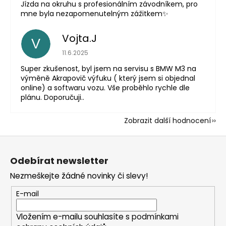
Jízda na okruhu s profesionálním závodníkem, pro
mne byla nezapomenutelným zážitkem✨
Vojta.J
V
Hodnocení obchodu je 5 z 5 hvězdiček.
11.6.2025
Super zkušenost, byl jsem na servisu s BMW M3 na
výměně Akrapovič výfuku ( který jsem si objednal
online) a softwaru vozu. Vše proběhlo rychle dle
plánu. Doporučuji..
Zobrazit další hodnocení
Z
á
Odebírat newsletter
p
Nezmeškejte žádné novinky či slevy!
a
t
E-mail
í
Vložením e-mailu souhlasíte s
podmínkami