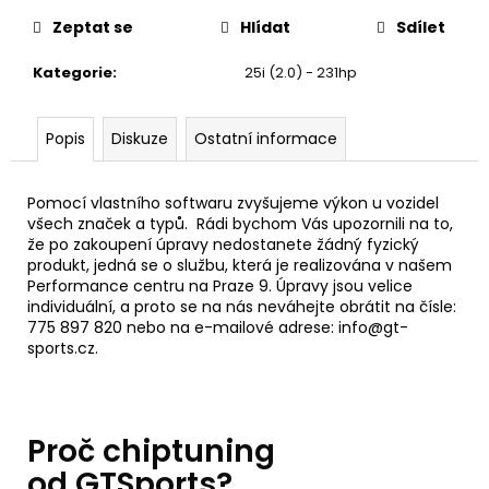
č
u
Zeptat se
Hlídat
Sdílet
j
e
Kategorie
:
25i (2.0) - 231hp
m
e
Popis
Diskuze
Ostatní informace
EVENTURI
Pomocí vlastního softwaru zvyšujeme výkon u vozidel
KARBONOVÉ
SÁNÍ
všech značek a typů. Rádi bychom Vás upozornili na to,
PRO
že po zakoupení úpravy nedostanete žádný fyzický
BMW
produkt, jedná se o službu, která je realizována v našem
E36
Performance centru na Praze 9. Úpravy jsou velice
M3
individuální, a proto se na nás neváhejte obrátit na čísle:
(S50
775 897 820 nebo na e-mailové adrese: info@gt-
B30,
sports.cz.
S50
B32)
28
435
Kč
Proč chiptuning
od GTSports?