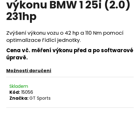
výkonu BMW 1 25i (2.0)
a
231hp
j
í
t
Zvýšení výkonu vozu o 42 hp a 110 Nm pomocí
?
optimalizace řídící jednotky.
Cena vč. měření výkonu před a po softwarové
úpravě.
Možnosti doručení
HLEDAT
Skladem
Kód:
15056
Značka:
GT Sports
D
o
p
o
r
u