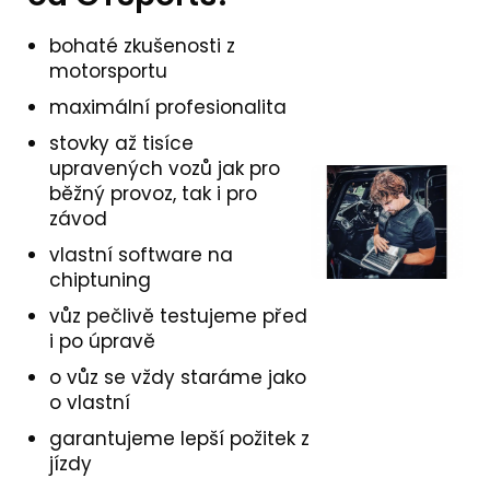
bohaté zkušenosti z
motorsportu
maximální profesionalita
stovky až tisíce
upravených vozů jak pro
běžný provoz, tak i pro
závod
vlastní software na
chiptuning
vůz pečlivě testujeme před
i po úpravě
o vůz se vždy staráme jako
o vlastní
garantujeme lepší požitek z
jízdy