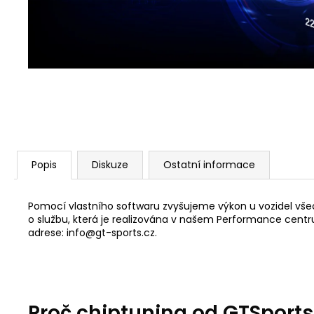
PEDÁLU PLYNU DNA RACING
2 239 Kč
Původně:
2 875 Kč
Popis
Diskuze
Ostatní informace
Pomocí vlastního softwaru zvyšujeme výkon u vozidel všec
o službu, která je realizována v našem Performance centru 
adrese: info@gt-sports.cz.
Proč chiptuning od GTSport