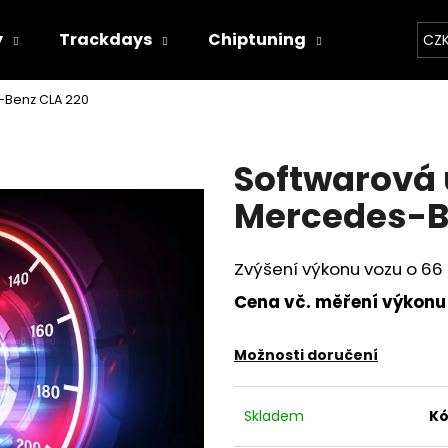
y
Trackdays
Chiptuning
Závodní 
CZ
-Benz CLA 220
Co potřebujete najít?
Softwarová
HLEDAT
Mercedes-B
Zvýšení výkonu vozu o 66 
Doporučujeme
Cena vč. měření výkonu
Možnosti doručení
Skladem
Kó
THOR ECHO
THOR ELEKTRON