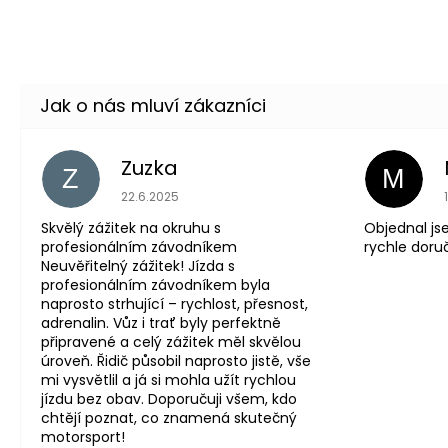
Zuzka
Z
M
Hodnocení obchodu je 5 z 5 hvězdiček.
22.6.2025
Skvělý zážitek na okruhu s
Objednal js
profesionálním závodníkem
rychle doru
Neuvěřitelný zážitek! Jízda s
profesionálním závodníkem byla
naprosto strhující – rychlost, přesnost,
adrenalin. Vůz i trať byly perfektně
připravené a celý zážitek měl skvělou
úroveň. Řidič působil naprosto jistě, vše
mi vysvětlil a já si mohla užít rychlou
jízdu bez obav. Doporučuji všem, kdo
chtějí poznat, co znamená skutečný
motorsport!