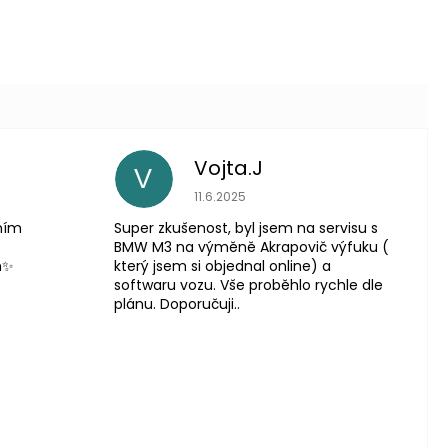
Vojta.J
V
 je 5 z 5 hvězdiček.
Hodnocení obchodu je 5 z 5 hvězdič
11.6.2025
lním
Super zkušenost, byl jsem na servisu s
BMW M3 na výměně Akrapovič výfuku (
m✨
který jsem si objednal online) a
softwaru vozu. Vše proběhlo rychle dle
plánu. Doporučuji..