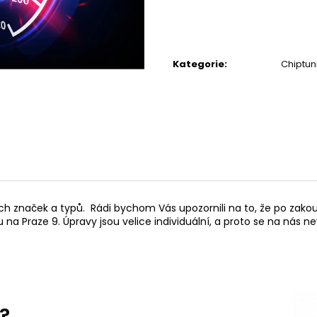
SYSTÉM
6 625 Kč
30 220 Kč
Kategorie
:
Chiptun
h značek a typů. Rádi bychom Vás upozornili na to, že po zako
na Praze 9. Úpravy jsou velice individuální, a proto se na nás 
s?