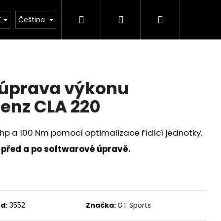
Hledat
Přihlášení
Nákupní
tým
Merch
Prodej vozů
Kde nás najdet
K
Čeština
košík
 úprava výkonu
enz CLA 220
hp a 100 Nm pomocí optimalizace řídící jednotky.
 před a po softwarové úpravě.
d:
3552
Značka:
GT Sports
ICKÝ VÝFUKOVÝ