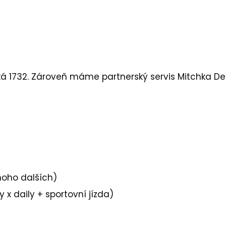
cká 1732. Zároveň máme partnerský servis
Mitchka De
noho dalších)
 x daily + sportovní jízda)