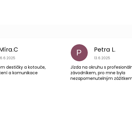
Míra.C
Petra L.
P
Hodnocení obchodu je 5 z 5 hvězdiček.
Hodnocení obchodu
16.6.2025
13.6.2025
em destičky a kotouče,
Jízda na okruhu s profesioná
čení a komunikace
závodníkem, pro mne byla
nezapomenutelným zážitke