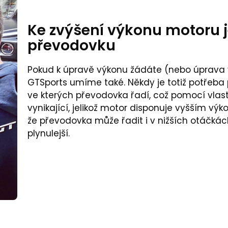
Ke zvýšení výkonu motoru j
převodovku
Pokud k úpravě výkonu žádáte (nebo úprava v
GTSports umíme také. Někdy je totiž potřeba p
ve kterých převodovka řadí, což pomocí vlas
vynikající, jelikož motor disponuje vyšším 
že převodovka může řadit i v nižších otáčkách
plynulejší.