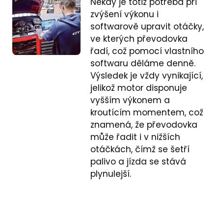
Někdy je totiž potřeba při
zvýšení výkonu i
softwarově upravit otáčky,
ve kterých převodovka
řadí, což pomocí vlastního
softwaru děláme denně.
Výsledek je vždy vynikající,
jelikož motor disponuje
vyšším výkonem a
kroutícím momentem, což
znamená, že převodovka
může řadit i v nižších
otáčkách, čímž se šetří
palivo a jízda se stává
plynulejší.