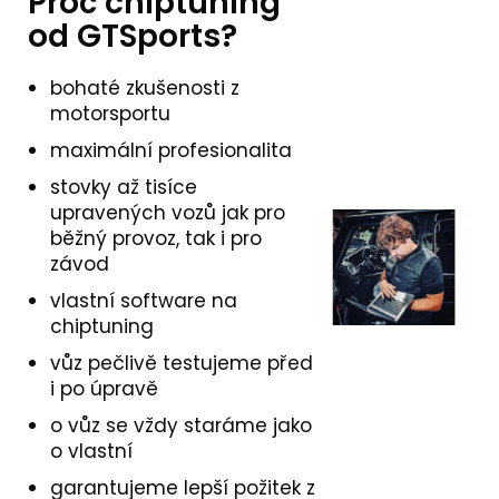
Proč chiptuning
od GTSports?
bohaté zkušenosti z
motorsportu
maximální profesionalita
stovky až tisíce
upravených vozů jak pro
běžný provoz, tak i pro
závod
vlastní software na
chiptuning
vůz pečlivě testujeme před
i po úpravě
o vůz se vždy staráme jako
o vlastní
garantujeme lepší požitek z