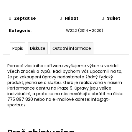
č
u
j
Zeptat se
Hlídat
Sdílet
e
m
Kategorie
:
W222 (2014 - 2020)
e
Popis
Diskuze
Ostatní informace
THOR
ECHO
6
Pomocí vlastního softwaru zvyšujeme výkon u vozidel
625
všech značek a typů. Rádi bychom Vás upozornili na to,
Kč
že po zakoupení úpravy nedostanete žádný fyzický
produkt, jedná se o službu, která je realizována v našem
Performance centru na Praze 9. Úpravy jsou velice
individuální, a proto se na nás neváhejte obrátit na čísle:
775 897 820 nebo na e-mailové adrese: info@gt-
sports.cz.