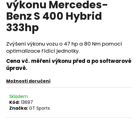
výkonu Mercedes-
a
Benz S 400 Hybrid
j
í
333hp
t
?
Zvýšení výkonu vozu o 47 hp a 80 Nm pomocí
optimalizace řídící jednotky.
Cena vč. měření výkonu před a po softwarové
úpravě.
HLEDAT
Možnosti doručení
Skladem
D
Kód:
13697
o
Značka:
GT Sports
p
o
r
u