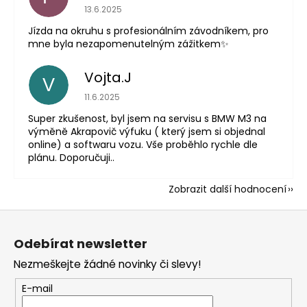
Hodnocení obchodu je 5 z 5 hvězdiček.
13.6.2025
Jízda na okruhu s profesionálním závodníkem, pro
mne byla nezapomenutelným zážitkem✨
Vojta.J
V
Hodnocení obchodu je 5 z 5 hvězdiček.
11.6.2025
Super zkušenost, byl jsem na servisu s BMW M3 na
výměně Akrapovič výfuku ( který jsem si objednal
online) a softwaru vozu. Vše proběhlo rychle dle
plánu. Doporučuji..
Zobrazit další hodnocení
Z
á
Odebírat newsletter
p
Nezmeškejte žádné novinky či slevy!
a
t
E-mail