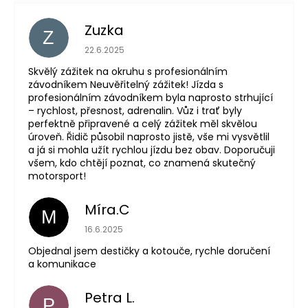
Zuzka
Z
Hodnocení obchodu je 5 z 5 hvězdiček.
22.6.2025
Skvělý zážitek na okruhu s profesionálním
závodníkem Neuvěřitelný zážitek! Jízda s
profesionálním závodníkem byla naprosto strhující
– rychlost, přesnost, adrenalin. Vůz i trať byly
perfektně připravené a celý zážitek měl skvělou
úroveň. Řidič působil naprosto jistě, vše mi vysvětlil
a já si mohla užít rychlou jízdu bez obav. Doporučuji
všem, kdo chtějí poznat, co znamená skutečný
motorsport!
Míra.C
M
Hodnocení obchodu je 5 z 5 hvězdiček.
16.6.2025
Objednal jsem destičky a kotouče, rychle doručení
a komunikace
Petra L.
P