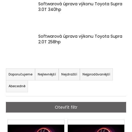
Softwarová úprava výkonu Toyota Supra
a
3.0T 340hp
j
í
t
Softwarová úprava výkonu Toyota Supra
?
2.0T 258hp
Ř
HLEDAT
a
Doporučujeme
Nejlevnější
Nejdražší
Nejprodávanější
z
Abecedně
e
D
n
o
í
p
Otevřít filtr
p
o
r
r
V
u
o
ý