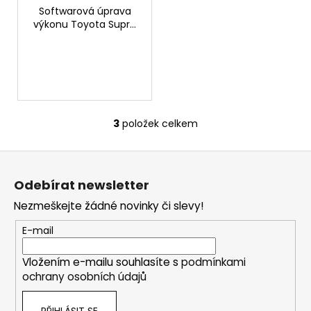
Softwarová úprava
výkonu Toyota Supra
2.0T 258hp
3
položek celkem
O
v
Z
l
á
á
Odebírat newsletter
d
p
a
Nezmeškejte žádné novinky či slevy!
a
c
t
E-mail
í
í
p
Vložením e-mailu souhlasíte s
podmínkami
r
ochrany osobních údajů
v
k
PŘIHLÁSIT SE