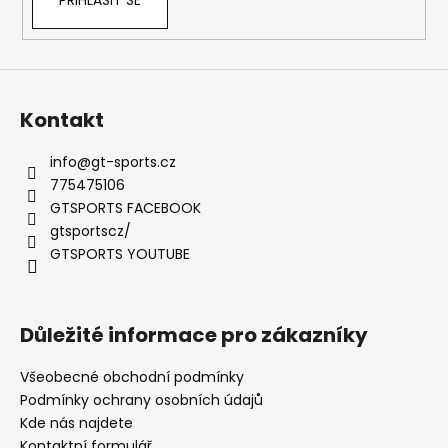
y
v
ý
p
i
s
Kontakt
u
info
@
gt-sports.cz
775475106
GTSPORTS FACEBOOK
gtsportscz/
GTSPORTS YOUTUBE
Důležité informace pro zákazníky
Všeobecné obchodní podmínky
Podmínky ochrany osobních údajů
Kde nás najdete
Kontaktní formulář