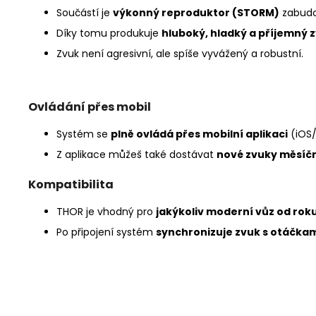
Součástí je
výkonný reproduktor (STORM)
zabudov
Díky tomu produkuje
hluboký, hladký a příjemný 
Zvuk není agresivní, ale spíše vyvážený a robustní.
Ovládání přes mobil
Systém se
plně ovládá přes mobilní aplikaci
(iOS/
Z aplikace můžeš také dostávat
nové zvuky měsíč
Kompatibilita
THOR je vhodný pro
jakýkoliv moderní vůz od rok
Po připojení systém
synchronizuje zvuk s otáčkam