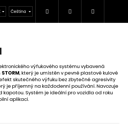
Hledat
Přihlášení
Nákupní
tým
Merch
Prodej vozů
Kde nás najdet
K
Čeština
košík
M
lektronického výfukového systému vybavená
m
STORM
, který je umístěn v pevné plastové kulové
 efekt skutečného výfuku bez zbytečné agresivity
terý je příjemný na každodenní používání. Navozuje
 kapotou. Systém je ideální pro vozidla od roku
lní aplikaci.
ICKÝ VÝFUKOVÝ