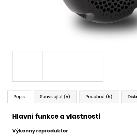
PEDÁLU PLYNU DNA RACING
2 239 Kč
Původně:
2 875 Kč
Popis
Související (5)
Podobné (5)
Disk
Hlavní funkce a vlastnosti
Výkonný reproduktor