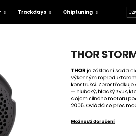
y
Trackdays
Chiptuning
Závodní 
CZ
Co potřebujete najít?
THOR STOR
HLEDAT
THOR
je základní sada e
výkonným reproduktore
Doporučujeme
konstrukci. Zprostředkuje
— hluboký, hladký zvuk, k
dojem silného motoru pod
2005. Ovládá se přes mobi
Možnosti doručení
THOR ECHO
THOR ELEKTRON