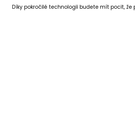
Díky pokročilé technologii budete mít pocit, 
Výhody produktu
Výkonný reproduktor STORM
STORM poskytuje hluboký a hladký zvuk, který je příjemný pro
Ovládání přes aplikaci
Umožňuje snadné nastavení zvuku vašeho vozidla přes intuit
Pravidelné aktualizace
Získávejte nové zvuky měsíčně a přizpůsobte je svému stylu 
Snadná instalace
Rychlá a jednoduchá instalace do vozidel s CAN-bus prop