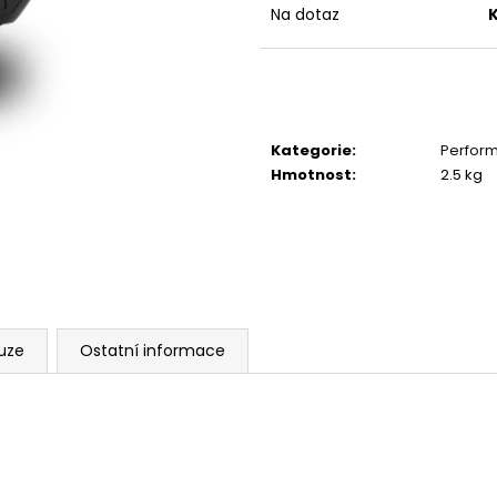
SYSTÉM
6 625 Kč
Na dotaz
30 220 Kč
Kategorie
:
Perform
Hmotnost
:
2.5 kg
uze
Ostatní informace