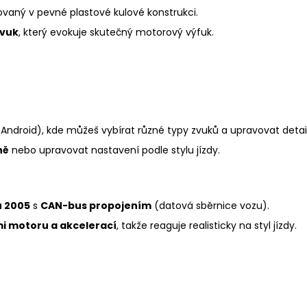
aný v pevné plastové kulové konstrukci.
zvuk
, který evokuje skutečný motorový výfuk.
Android), kde můžeš vybírat různé typy zvuků a upravovat detaily 
ně
nebo upravovat nastavení podle stylu jízdy.
u 2005
s
CAN-bus propojením
(datová sběrnice vozu).
i motoru a akcelerací
, takže reaguje realisticky na styl jízdy.