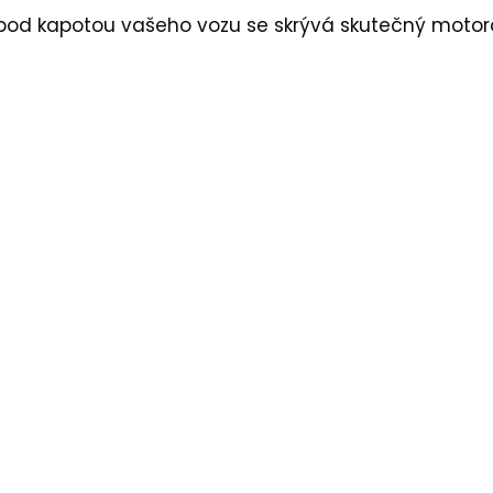
že pod kapotou vašeho vozu se skrývá skutečný motor
 denní použití.
ivní mobilní aplikaci.
jízdy.
ojením.