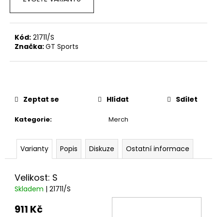
č
u
j
e
Kód:
21711/S
m
Značka:
GT Sports
e
SADA
PRO
ZVEDÁNÍ
Zeptat se
Hlídat
Sdílet
A
PŘIBLIŽOVÁNÍ
Kategorie
:
Merch
PEDÁLU
PLYNU
DNA
RACING
Varianty
Popis
Diskuze
Ostatní informace
2
239
Velikost: S
Kč
Původně:
Skladem
| 21711/S
2
875
911 Kč
Kč