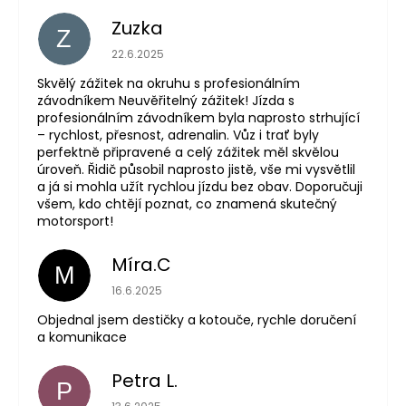
Zuzka
Z
Hodnocení obchodu je 5 z 5 hvězdiček.
22.6.2025
Skvělý zážitek na okruhu s profesionálním
závodníkem Neuvěřitelný zážitek! Jízda s
profesionálním závodníkem byla naprosto strhující
– rychlost, přesnost, adrenalin. Vůz i trať byly
perfektně připravené a celý zážitek měl skvělou
úroveň. Řidič působil naprosto jistě, vše mi vysvětlil
a já si mohla užít rychlou jízdu bez obav. Doporučuji
všem, kdo chtějí poznat, co znamená skutečný
motorsport!
Míra.C
M
Hodnocení obchodu je 5 z 5 hvězdiček.
16.6.2025
Objednal jsem destičky a kotouče, rychle doručení
a komunikace
Petra L.
P
Hodnocení obchodu je 5 z 5 hvězdiček.