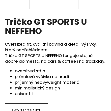
a
j
í
Tričko GT SPORTS U
t
NEFFEHO
?
Oversized fit. Kvalitní bavlna a detail výšivky,
který nepřehlédnete.
Tričko GT SPORTS U NEFFEHO funguje stejně
HLEDAT
dobře do města, na cars & coffee i na trackday.
oversized střih
prémiová výšivka na hrudi
D
příjemný heavyweight materiál
o
minimalistický design
p
unisex fit
o
r
u
ZVOLTE VARIANTU