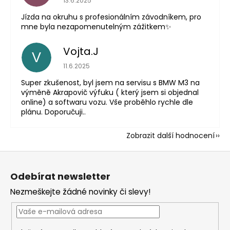
13.6.2025
Jízda na okruhu s profesionálním závodníkem, pro
mne byla nezapomenutelným zážitkem✨
Vojta.J
V
Hodnocení obchodu je 5 z 5 hvězdiček.
11.6.2025
Super zkušenost, byl jsem na servisu s BMW M3 na
výměně Akrapovič výfuku ( který jsem si objednal
online) a softwaru vozu. Vše proběhlo rychle dle
plánu. Doporučuji..
Zobrazit další hodnocení
Z
á
Odebírat newsletter
p
Nezmeškejte žádné novinky či slevy!
a
t
í