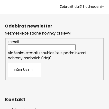
Zobrazit další hodnocení
Z
á
Odebírat newsletter
p
Nezmeškejte žádné novinky či slevy!
a
t
E-mail
í
Vložením e-mailu souhlasíte s
podmínkami
ochrany osobních údajů
PŘIHLÁSIT SE
Kontakt