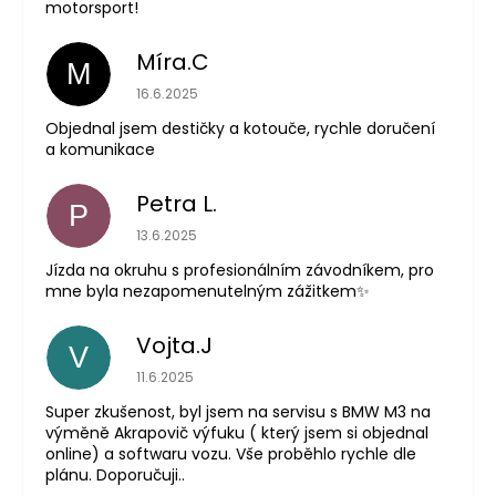
motorsport!
Míra.C
M
Hodnocení obchodu je 5 z 5 hvězdiček.
16.6.2025
Objednal jsem destičky a kotouče, rychle doručení
a komunikace
Petra L.
P
Hodnocení obchodu je 5 z 5 hvězdiček.
13.6.2025
Jízda na okruhu s profesionálním závodníkem, pro
mne byla nezapomenutelným zážitkem✨
Vojta.J
V
Hodnocení obchodu je 5 z 5 hvězdiček.
11.6.2025
Super zkušenost, byl jsem na servisu s BMW M3 na
výměně Akrapovič výfuku ( který jsem si objednal
online) a softwaru vozu. Vše proběhlo rychle dle
plánu. Doporučuji..