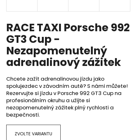
a
j
í
RACE TAXI Porsche 992
t
GT3 Cup -
?
Nezapomenutelný
adrenalinový zážitek
HLEDAT
Chcete zažít adrenalinovou jízdu jako
spolujezdec v závodním autě? S námi můžete!
Rezervujte si jízdu v Porsche 992 GT3 Cup na
D
profesionálním okruhu a užijte si
o
nezapomenutelný zážitek plný rychlosti a
p
bezpečnosti.
o
r
u
ZVOLTE VARIANTU