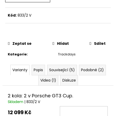
č
u
j
Kód:
833/2 V
e
m
e
Zeptat se
Hlídat
Sdílet
THOR
ELEKTRONICKÝ
VÝFUKOVÝ
Kategorie
:
Trackdays
SYSTÉM
30
220
Varianty
Popis
Související (5)
Podobné (2)
Kč
Videa (1)
Diskuze
2 kola: 2 v Porsche GT3 Cup.
Skladem
| 833/2 V
12 099 Kč