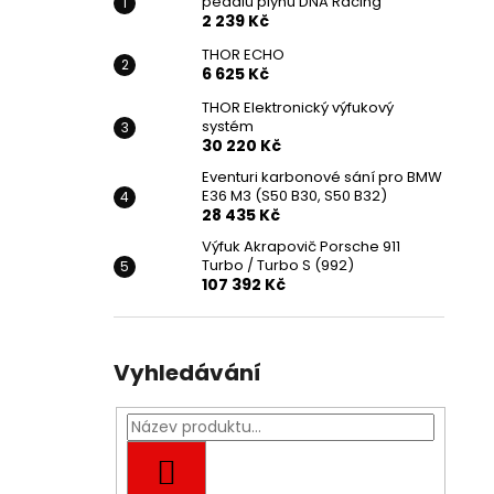
pedálu plynu DNA Racing
2 239 Kč
THOR ECHO
6 625 Kč
THOR Elektronický výfukový
systém
30 220 Kč
Eventuri karbonové sání pro BMW
E36 M3 (S50 B30, S50 B32)
28 435 Kč
Výfuk Akrapovič Porsche 911
Turbo / Turbo S (992)
107 392 Kč
Vyhledávání
HLEDAT