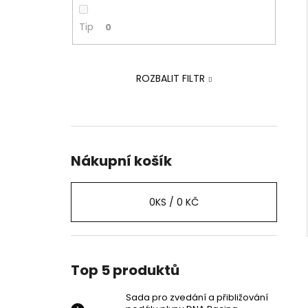
PEDÁLU PLYNU DNA RACING
p
2 239 Kč
a
Tip
0
Původně:
2 875 Kč
n
e
ROZBALIT FILTR
l
Nákupní košík
0
KS /
0 KČ
Top 5 produktů
Sada pro zvedání a přibližování