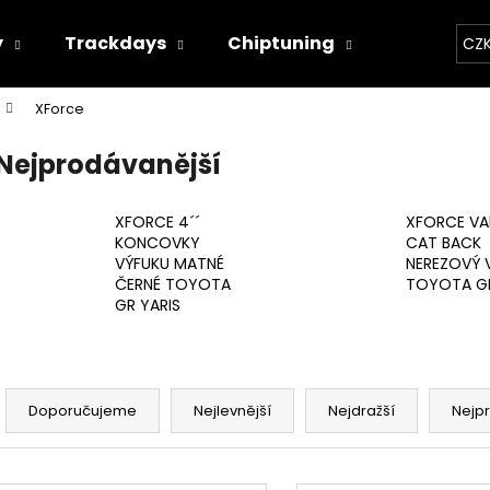
y
Trackdays
Chiptuning
Závodní 
CZ
XForce
Co potřebujete najít?
Nejprodávanější
HLEDAT
XFORCE 4´´
XFORCE VA
KONCOVKY
CAT BACK
VÝFUKU MATNÉ
NEREZOVÝ 
ČERNÉ TOYOTA
TOYOTA GR
Doporučujeme
GR YARIS
Ř
a
Doporučujeme
Nejlevnější
Nejdražší
Nejp
z
e
THOR ECHO
THOR ELEKTRON
V