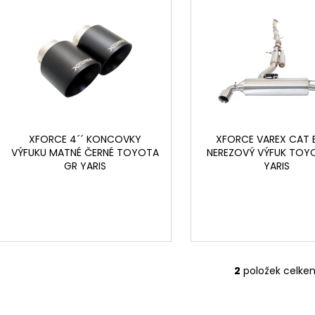
SYSTÉM
n
6 625 Kč
ý
30 220 Kč
í
p
p
i
r
s
o
p
d
r
u
o
k
d
XFORCE 4´´ KONCOVKY
XFORCE VAREX CAT 
t
VÝFUKU MATNÉ ČERNÉ TOYOTA
NEREZOVÝ VÝFUK TOY
u
GR YARIS
YARIS
ů
k
t
ů
2
položek celke
O
v
l