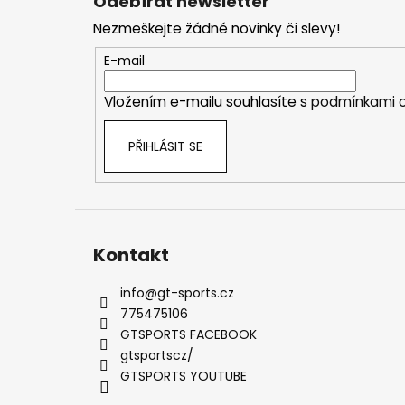
Odebírat newsletter
p
Nezmeškejte žádné novinky či slevy!
a
t
E-mail
í
Vložením e-mailu souhlasíte s
podmínkami o
PŘIHLÁSIT SE
Kontakt
info
@
gt-sports.cz
775475106
GTSPORTS FACEBOOK
gtsportscz/
GTSPORTS YOUTUBE