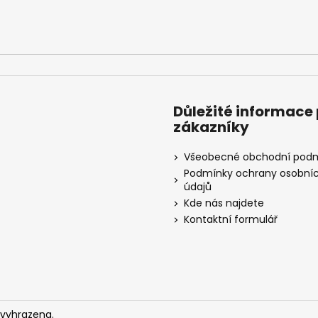
SYSTÉM
6 625 Kč
30 220 Kč
Důležité informace
zákazníky
Všeobecné obchodní pod
Podmínky ochrany osobní
údajů
Kde nás najdete
Kontaktní formulář
 vyhrazena.