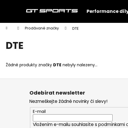
K
Přejít
na
o
Performance díl
obsah
Zpět
Zpět
š
do
do
í
Domů
Prodávané značky
DTE
k
obchodu
obchodu
DTE
Žádné produkty značky
DTE
nebyly nalezeny...
Z
á
Odebírat newsletter
p
Nezmeškejte žádné novinky či slevy!
a
t
E-mail
í
SADA PRO ZVEDÁNÍ A PŘIBLIŽOVÁNÍ
Vložením e-mailu souhlasíte s
podmínkami o