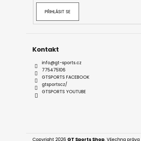
PEDÁLU PLYNU DNA RACING
2 239 Kč
PŘIHLÁSIT SE
Původně:
2 875 Kč
Kontakt
info
@
gt-sports.cz
775475106
GTSPORTS FACEBOOK
gtsportscz/
GTSPORTS YOUTUBE
Copyright 2026
GT Sports Shop
. Všechna práva