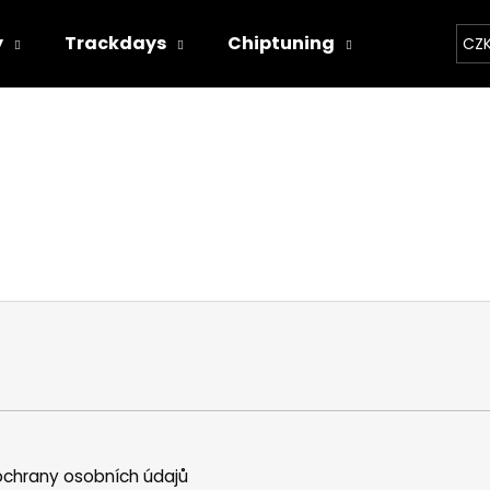
y
Trackdays
Chiptuning
Závodní 
CZ
Co potřebujete najít?
HLEDAT
Doporučujeme
THOR ECHO
THOR ELEKTRON
chrany osobních údajů