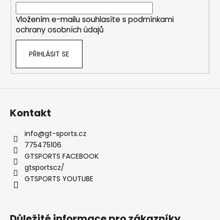
č
í
í
u
p
Vložením e-mailu souhlasíte s
podmínkami
j
r
ochrany osobních údajů
e
v
m
k
e
PŘIHLÁSIT SE
y
v
ý
VÝFUK
p
AKRAPOVIČ
i
PORSCHE
s
911
Kontakt
TURBO
u
/
TURBO
info
@
gt-sports.cz
S
775475106
(992)
GTSPORTS FACEBOOK
107
gtsportscz/
392
GTSPORTS YOUTUBE
Kč
Původně:
113
044
Kč
Důležité informace pro zákazníky