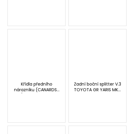
č
u
j
e
m
e
THOR
ELEKTRONICKÝ
VÝFUKOVÝ
SYSTÉM
30
220
Křídla předního
Zadní boční splitter V.3
Kč
nárazníku (CANARDS)
TOYOTA GR YARIS MK4
/ Bumper wings
černá lesklá
TOYOTA GR YARIS