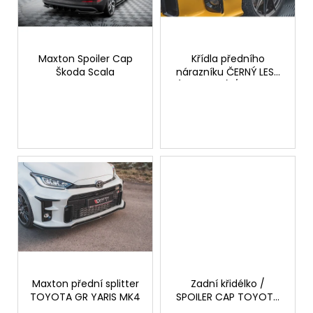
s
d
a
p
u
j
r
k
í
o
Maxton Spoiler Cap
Křídla předního
t
t
Škoda Scala
nárazníku ČERNÝ LESK
d
ů
(CANARDS) / Bumper
?
u
wings TOYOTA GR
YARIS
k
t
ů
HLEDAT
D
o
p
o
r
Maxton přední splitter
Zadní křidélko /
u
TOYOTA GR YARIS MK4
SPOILER CAP TOYOTA
GR YARIS MK4