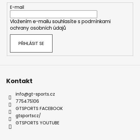
c
t
E-mail
í
í
p
Vložením e-mailu souhlasíte s
podmínkami
r
ochrany osobních údajů
v
k
PŘIHLÁSIT SE
y
v
ý
p
i
s
Kontakt
u
info
@
gt-sports.cz
775475106
GTSPORTS FACEBOOK
gtsportscz/
GTSPORTS YOUTUBE