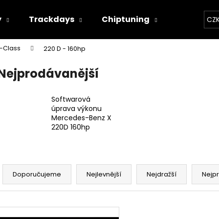
y
Trackdays
Chiptuning
Závodní 
CZ
-Class
220 D - 160hp
Co potřebujete najít?
Nejprodávanější
HLEDAT
Softwarová
úprava výkonu
Mercedes-Benz X
220D 160hp
Doporučujeme
Ř
a
Doporučujeme
Nejlevnější
Nejdražší
Nejp
z
e
V
n
THOR ECHO
THOR ELEKTRON
ý