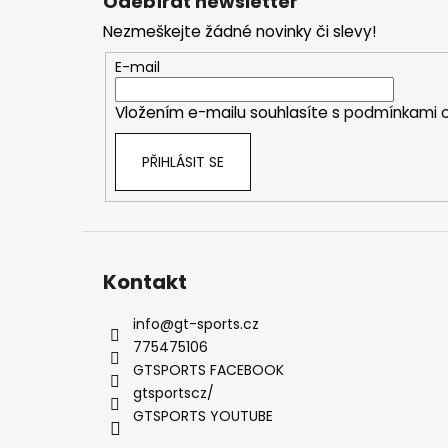
Odebírat newsletter
p
Nezmeškejte žádné novinky či slevy!
a
t
E-mail
í
Vložením e-mailu souhlasíte s
podmínkami o
PŘIHLÁSIT SE
Kontakt
info
@
gt-sports.cz
775475106
GTSPORTS FACEBOOK
gtsportscz/
GTSPORTS YOUTUBE