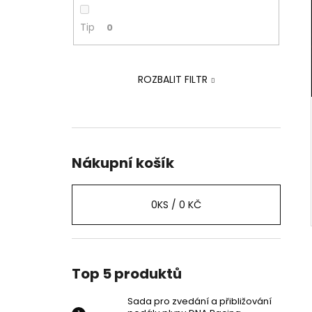
PEDÁLU PLYNU DNA RACING
p
2 239 Kč
a
Tip
0
Původně:
2 875 Kč
n
e
ROZBALIT FILTR
l
Nákupní košík
0
KS /
0 KČ
Top 5 produktů
Sada pro zvedání a přibližování