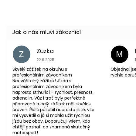
Zuzka
Z
M
Hodnocení obchodu je 5 z 5 hvězdiček.
22.6.2025
Skvělý zážitek na okruhu s
Objednal js
profesionálním závodníkem
rychle doru
Neuvěřitelný zážitek! Jízda s
profesionálním závodníkem byla
naprosto strhující – rychlost, přesnost,
adrenalin. Vůz i trať byly perfektně
připravené a celý zážitek měl skvělou
úroveň. Řidič působil naprosto jistě, vše
mi vysvětlil a já si mohla užít rychlou
jízdu bez obav. Doporučuji všem, kdo
chtějí poznat, co znamená skutečný
motorsport!