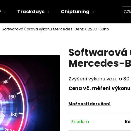
y
Trackdays
Chiptuning
Závodní 
CZ
Softwarová úprava výkonu Mercedes-Benz X 220D 160hp
Co potřebujete najít?
Softwarová
HLEDAT
Mercedes-B
Zvýšení výkonu vozu o 30
Doporučujeme
Cena vč. měření výkonu
Možnosti doručení
Skladem
Kó
THOR ECHO
THOR ELEKTRON