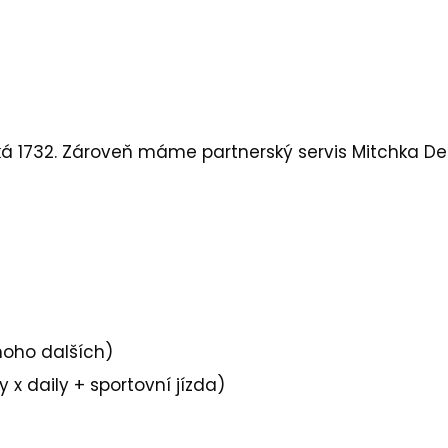
cká 1732. Zároveň máme partnerský servis
Mitchka De
noho dalších)
 x daily + sportovní jízda)