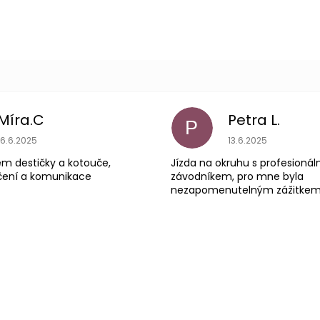
Míra.C
Petra L.
P
Hodnocení obchodu je 5 z 5 hvězdiček.
Hodnocení obchodu
16.6.2025
13.6.2025
em destičky a kotouče,
Jízda na okruhu s profesioná
čení a komunikace
závodníkem, pro mne byla
nezapomenutelným zážitke