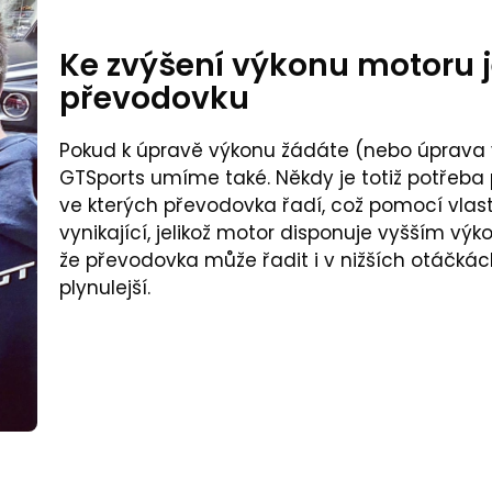
Ke zvýšení výkonu motoru j
převodovku
Pokud k úpravě výkonu žádáte (nebo úprava v
GTSports umíme také. Někdy je totiž potřeba p
ve kterých převodovka řadí, což pomocí vlas
vynikající, jelikož motor disponuje vyšším 
že převodovka může řadit i v nižších otáčkách
plynulejší.