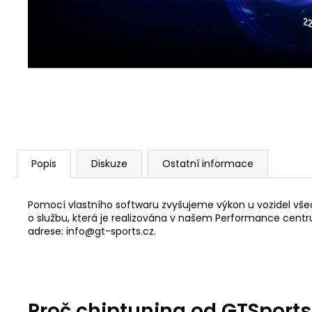
PEDÁLU PLYNU DNA RACING
2 239 Kč
Původně:
2 875 Kč
Popis
Diskuze
Ostatní informace
Pomocí vlastního softwaru zvyšujeme výkon u vozidel všec
o službu, která je realizována v našem Performance centru 
adrese: info@gt-sports.cz.
Proč chiptuning od GTSport