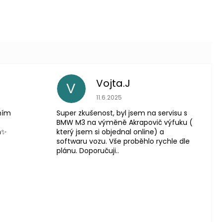
Vojta.J
V
 je 5 z 5 hvězdiček.
Hodnocení obchodu je 5 z 5 hvězdič
11.6.2025
lním
Super zkušenost, byl jsem na servisu s
BMW M3 na výměně Akrapovič výfuku (
m✨
který jsem si objednal online) a
softwaru vozu. Vše proběhlo rychle dle
plánu. Doporučuji..