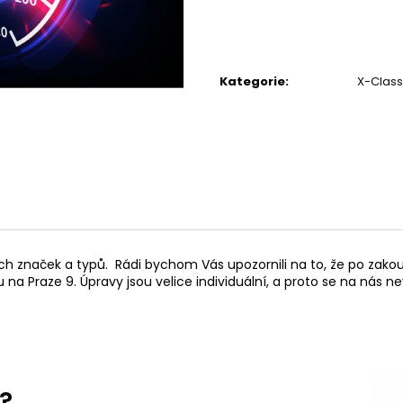
SYSTÉM
6 625 Kč
30 220 Kč
Kategorie
:
X-Class
h značek a typů. Rádi bychom Vás upozornili na to, že po zako
na Praze 9. Úpravy jsou velice individuální, a proto se na nás 
s?