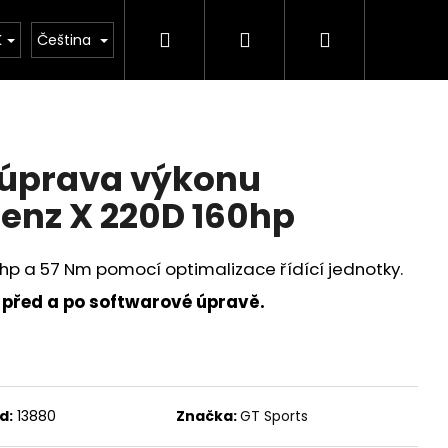
Hledat
Přihlášení
Nákupní
tým
Merch
Prodej vozů
Kde nás najdet
K
Čeština
košík
 úprava výkonu
enz X 220D 160hp
 hp a 57 Nm pomocí optimalizace řídící jednotky.
 před a po softwarové úpravě.
d:
13880
Značka:
GT Sports
ICKÝ VÝFUKOVÝ