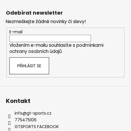
č
Z
l
u
á
á
Odebírat newsletter
j
d
p
e
a
Nezmeškejte žádné novinky či slevy!
a
m
c
t
E-mail
e
í
í
p
Vložením e-mailu souhlasíte s
podmínkami
r
THOR
ochrany osobních údajů
v
ECHO
k
6
PŘIHLÁSIT SE
y
625
v
Kč
ý
p
i
s
Kontakt
u
info
@
gt-sports.cz
775475106
GTSPORTS FACEBOOK