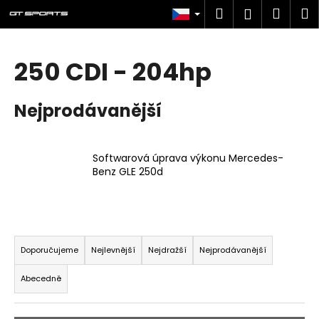
K
Přejít
Hledat
Náku
M
Přihlášen
na
o
obsah
Zpět
Zpět
košík
š
í
250 CDI - 204hp
C
k
o
Nejprodávanější
p
o
t
Softwarová úprava výkonu Mercedes-
ř
Benz GLE 250d
e
b
u
Ř
j
a
Doporučujeme
Nejlevnější
Nejdražší
Nejprodávanější
e
z
t
Abecedně
e
e
n
n