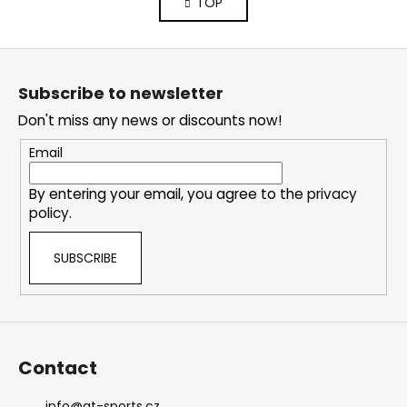
TOP
s
n
a
t
t
i
F
i
n
o
o
g
Subscribe to newsletter
n
o
c
Don't miss any news or discounts now!
o
t
n
e
Email
t
r
r
By entering your email, you agree to the
privacy
o
policy
.
l
s
SUBSCRIBE
Contact
info
@
gt-sports.cz