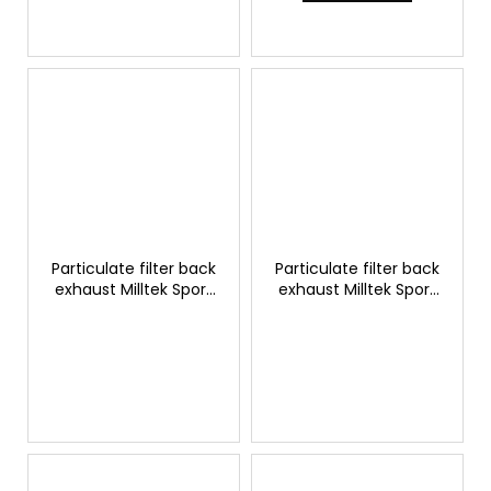
Particulate filter back
Particulate filter back
exhaust Milltek Sport
exhaust Milltek Sport
Toyota Yaris GR
Toyota Yaris GR