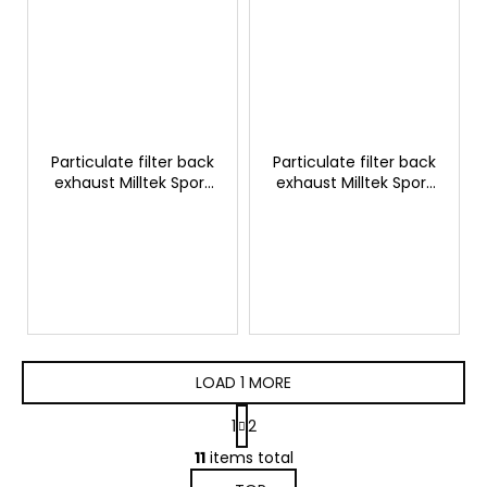
Particulate filter back
Particulate filter back
exhaust Milltek Sport
exhaust Milltek Sport
Toyota Yaris GR
Toyota Yaris GR
LOAD 1 MORE
P
1
2
a
L
g
11
items total
i
i