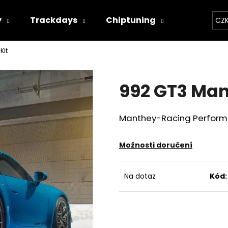
y
Trackdays
Chiptuning
Závodní 
CZ
Kit
Co potřebujete najít?
992 GT3 Man
HLEDAT
Manthey-Racing Performa
Doporučujeme
Možnosti doručení
Na dotaz
Kód:
THOR ECHO
THOR ELEKTRON