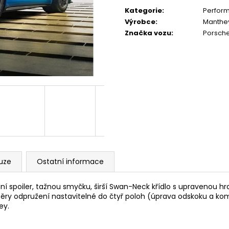
SYSTÉM
6 625 Kč
Kategorie
:
Perform
30 220 Kč
Výrobce
:
Manthe
Značka vozu
:
Porsch
uze
Ostatní informace
 spoiler, tažnou smyčku, širší Swan-Neck křídlo s upravenou hr
pěry odpružení nastavitelné do čtyř poloh (úprava odskoku a ko
ey.