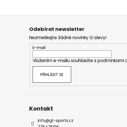
Z
á
Odebírat newsletter
p
Nezmeškejte žádné novinky či slevy!
a
t
E-mail
í
Vložením e-mailu souhlasíte s
podmínkami o
PŘIHLÁSIT SE
Kontakt
info
@
gt-sports.cz