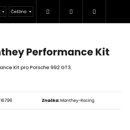
Hledat
Přihlášení
Nákupní
tým
Merch
Prodej vozů
Kde nás najdet
K
Čeština
košík
they Performance Kit
nce Kit pro Porsche 992 GT3.
16796
Značka:
Manthey-Racing
ICKÝ VÝFUKOVÝ