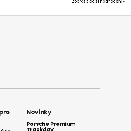
Zobrazit další hodnocení
 pro
Novinky
Porsche Premium
Trackday
mínky