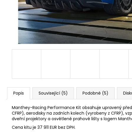
PEDÁLU PLYNU DNA RACING
2 239 Kč
Původně:
2 875 Kč
Popis
Související (5)
Podobné (5)
Disk
Manthey-Racing Performance Kit obsahuje upravený přední
CFRP), aerodisky na zadních kolech (vyrobeny z CFRP), vz
dveřní projektory a osvětlené prahové lišty s logem Manth
Cena kitu je 37 911 EUR bez DPH.