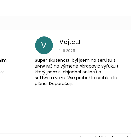
Vojta.J
V
 je 5 z 5 hvězdiček.
Hodnocení obchodu je 5 z 5 hvězdič
11.6.2025
lním
Super zkušenost, byl jsem na servisu s
BMW M3 na výměně Akrapovič výfuku (
m✨
který jsem si objednal online) a
softwaru vozu. Vše proběhlo rychle dle
plánu. Doporučuji..