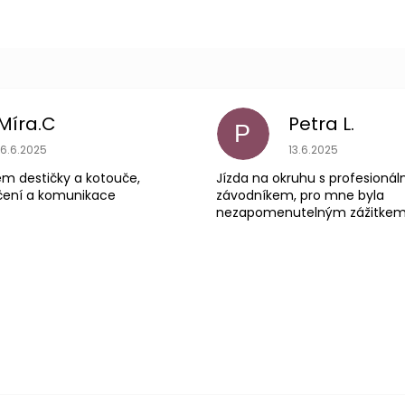
Míra.C
Petra L.
P
Hodnocení obchodu je 5 z 5 hvězdiček.
Hodnocení obchodu
16.6.2025
13.6.2025
em destičky a kotouče,
Jízda na okruhu s profesioná
čení a komunikace
závodníkem, pro mne byla
nezapomenutelným zážitke