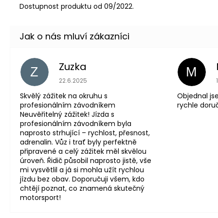
Dostupnost produktu od 09/2022.
Zuzka
Z
M
Hodnocení obchodu je 5 z 5 hvězdiček.
22.6.2025
Skvělý zážitek na okruhu s
Objednal js
profesionálním závodníkem
rychle doru
Neuvěřitelný zážitek! Jízda s
profesionálním závodníkem byla
naprosto strhující – rychlost, přesnost,
adrenalin. Vůz i trať byly perfektně
připravené a celý zážitek měl skvělou
úroveň. Řidič působil naprosto jistě, vše
mi vysvětlil a já si mohla užít rychlou
jízdu bez obav. Doporučuji všem, kdo
chtějí poznat, co znamená skutečný
motorsport!