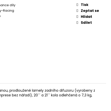
Tisk
ance díly
y-Racing
Zeptat se
e
Hlídat
Sdílet
anou, prodloužené lamely zadního difuzoru (vyrobeny z
mprese bez nářadí), 20
´
´ a 21´´ kola odlehčená o 7,3 kg,