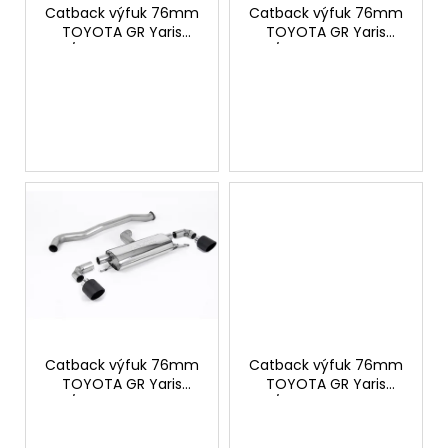
c
r
Catback výfuk 76mm
Catback výfuk 76mm
o
TOYOTA GR Yaris
TOYOTA GR Yaris
o
OPF/GPF Milltek Sport -
OPF/GPF Milltek Sport -
m
d
bez rezonátoru /
bez rezonátoru /
m
pálené titanové kulaté
broušené titanové
u
e
koncovky
kulaté koncovky
c
n
d
t
s
THOR
ELECTRONIC
EXHAUST
SYSTEM
30
220
Kč
Catback výfuk 76mm
Catback výfuk 76mm
TOYOTA GR Yaris
TOYOTA GR Yaris
OPF/GPF Milltek Sport -
OPF/GPF Milltek Sport -
bez rezonátoru /
bez rezonátoru /
karbonové kulaté
černé kulaté koncovky