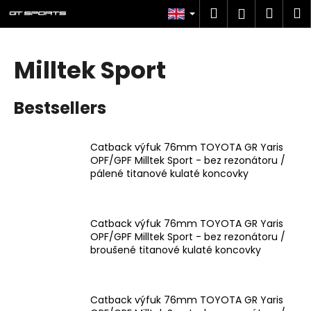
C
Skip
Search
Shop
M
Login
to
a
content
Back
Back
cart
r
t
Milltek Sport
W
h
Bestsellers
a
t
a
Catback výfuk 76mm TOYOTA GR Yaris
OPF/GPF Milltek Sport - bez rezonátoru /
r
pálené titanové kulaté koncovky
e
y
o
Catback výfuk 76mm TOYOTA GR Yaris
u
OPF/GPF Milltek Sport - bez rezonátoru /
broušené titanové kulaté koncovky
l
o
o
Catback výfuk 76mm TOYOTA GR Yaris
k