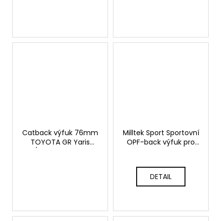
koncovky
Catback výfuk 76mm
Milltek Sport Sportovní
TOYOTA GR Yaris
OPF-back výfuk pro
OPF/GPF Milltek Sport -
Toyota Yaris GR 1.6T
bez rezonátoru /
GEN 2
leštěné kulaté
DETAIL
koncovky