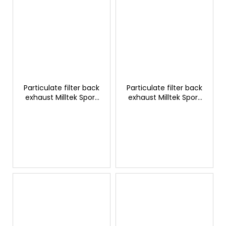
Particulate filter back
Particulate filter back
exhaust Milltek Sport
exhaust Milltek Sport
Toyota Yaris GR
Toyota Yaris GR