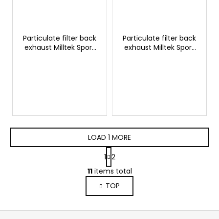
Particulate filter back
Particulate filter back
exhaust Milltek Sport
exhaust Milltek Sport
Toyota Yaris GR
Toyota Yaris GR
LOAD 1 MORE
P
1
2
a
L
g
11
items total
i
i
TOP
s
n
a
t
t
i
F
i