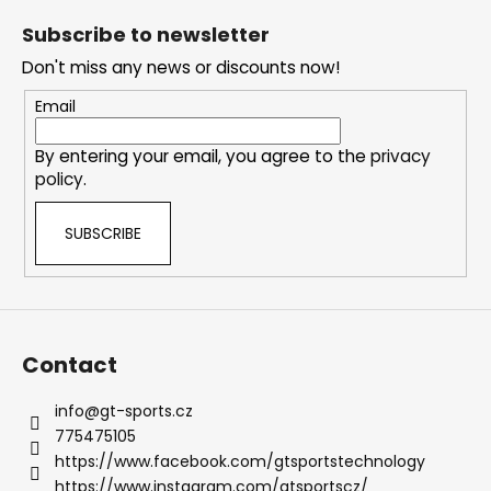
n
o
o
g
Subscribe to newsletter
n
o
c
Don't miss any news or discounts now!
o
t
n
e
Email
t
r
r
By entering your email, you agree to the
privacy
o
policy
.
l
s
SUBSCRIBE
Contact
info
@
gt-sports.cz
775475105
https://www.facebook.com/gtsportstechnology
https://www.instagram.com/gtsportscz/