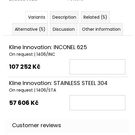
c
o
m
Variants
Description
Related (5)
m
e
Alternative (5)
Discussion
Other information
n
d
Kline Innovation: INCONEL 625
On request
| 1406/INC
THOR
ECHO
107 252 Kč
6
625
Kline Innovation: STAINLESS STEEL 304
Kč
On request
| 1406/STA
57 606 Kč