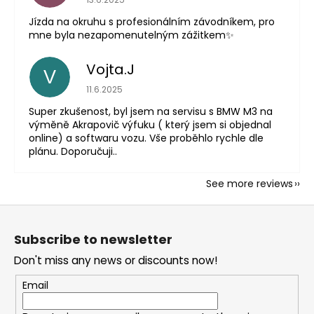
Jízda na okruhu s profesionálním závodníkem, pro
mne byla nezapomenutelným zážitkem✨
Vojta.J
V
The store rating is 5 out of 5 stars.
11.6.2025
Super zkušenost, byl jsem na servisu s BMW M3 na
výměně Akrapovič výfuku ( který jsem si objednal
online) a softwaru vozu. Vše proběhlo rychle dle
plánu. Doporučuji..
See more reviews
F
o
Subscribe to newsletter
o
Don't miss any news or discounts now!
t
e
Email
r