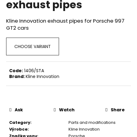
exhaust pipes
i
n
Kline Innovation exhaust pipes for Porsche 997
g
GT2 cars
f
o
r
CHOOSE VARIANT
?
Code:
1406/STA
Brand:
Kline Innovation
SEARCH
Ask
Watch
Share
W
e
Category
:
Parts and modifications
r
Výrobce
:
Kline Innovation
e
Značka vozu
:
Porsche