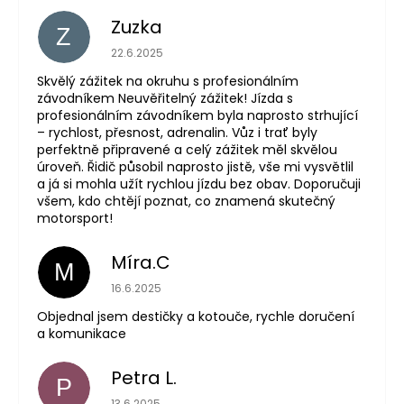
Zuzka
Z
The store rating is 5 out of 5 stars.
22.6.2025
Skvělý zážitek na okruhu s profesionálním
závodníkem Neuvěřitelný zážitek! Jízda s
profesionálním závodníkem byla naprosto strhující
– rychlost, přesnost, adrenalin. Vůz i trať byly
perfektně připravené a celý zážitek měl skvělou
úroveň. Řidič působil naprosto jistě, vše mi vysvětlil
a já si mohla užít rychlou jízdu bez obav. Doporučuji
všem, kdo chtějí poznat, co znamená skutečný
motorsport!
Míra.C
M
The store rating is 5 out of 5 stars.
16.6.2025
Objednal jsem destičky a kotouče, rychle doručení
a komunikace
Petra L.
P
The store rating is 5 out of 5 stars.
13.6.2025