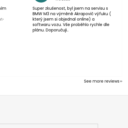
lním
Super zkušenost, byl jsem na servisu s
BMW M3 na výměně Akrapovič výfuku (
m✨
který jsem si objednal online) a
softwaru vozu. Vše proběhlo rychle dle
plánu. Doporučuji..
See more reviews