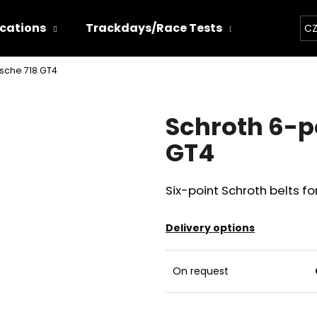
ications
Trackdays/Race Tests
Chiptun
CZ
rsche 718 GT4
hat are you looking for?
Schroth 6-po
SEARCH
GT4
Six-point Schroth belts fo
We recommend
Delivery options
On request
THOR ECHO
THOR ELECTRON