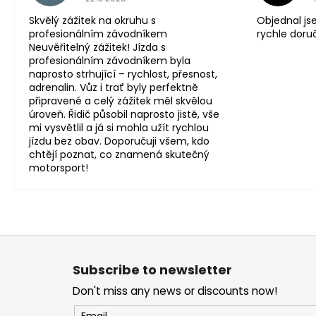
Skvělý zážitek na okruhu s
Objednal js
profesionálním závodníkem
rychle doru
Neuvěřitelný zážitek! Jízda s
profesionálním závodníkem byla
naprosto strhující – rychlost, přesnost,
adrenalin. Vůz i trať byly perfektně
připravené a celý zážitek měl skvělou
úroveň. Řidič působil naprosto jistě, vše
mi vysvětlil a já si mohla užít rychlou
jízdu bez obav. Doporučuji všem, kdo
chtějí poznat, co znamená skutečný
motorsport!
F
o
Subscribe to newsletter
o
Don't miss any news or discounts now!
t
Email