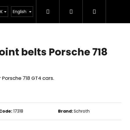
Search
Login
Shopping
ing
Závodní tým
Merch
Sale of cars
K
English
cart
int belts Porsche 718
r Porsche 718 GT4 cars.
Code:
17318
Brand:
Schroth
IC EXHAUST SYSTEM