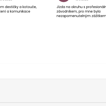
em destičky a kotouče,
Jízda na okruhu s profesioná
čení a komunikace
závodníkem, pro mne byla
nezapomenutelným zážitke