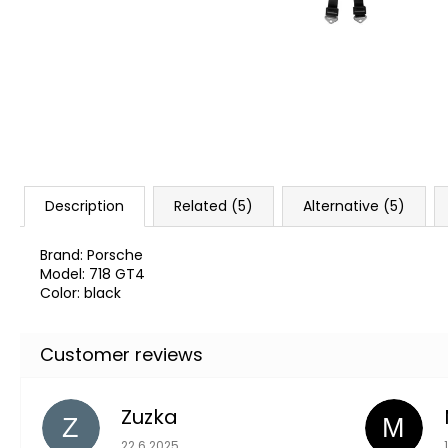
ZOOMING KIT
2 239 Kč
Was:
2 875 Kč
Description
Related (5)
Alternative (5)
Brand: Porsche
Model: 718 GT4
Color: black
Zuzka
Z
M
The store rating is 5 out of 5 stars.
22.6.2025