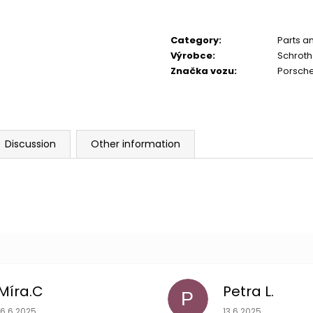
6 625 Kč
30 220 Kč
Category
:
Parts a
Výrobce
:
Schroth
Značka vozu
:
Porsch
Discussion
Other information
Míra.C
Petra L.
P
The store rating is 5 out of 5 stars.
The store rating is 
16.6.2025
13.6.2025