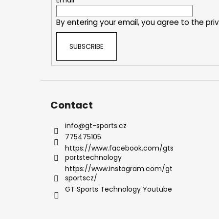
e
r
By entering your email, you agree to the
pri
SUBSCRIBE
Contact
info
@
gt-sports.cz
775475105
https://www.facebook.com/gts
portstechnology
https://www.instagram.com/gt
sportscz/
GT Sports Technology Youtube