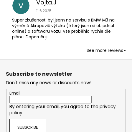
Vojta.J
V
The store rating is 5 out of 5 stars.
11.6.2025
Super zkušenost, byl jsem na servisu s BMW M3 na
výměně Akrapovič výfuku ( který jsem si objednal
online) a softwaru vozu. Vše proběhlo rychle dle
plánu. Doporučuji..
See more reviews
F
o
Subscribe to newsletter
o
Don't miss any news or discounts now!
t
e
Email
r
By entering your email, you agree to the
privacy
policy
.
SUBSCRIBE