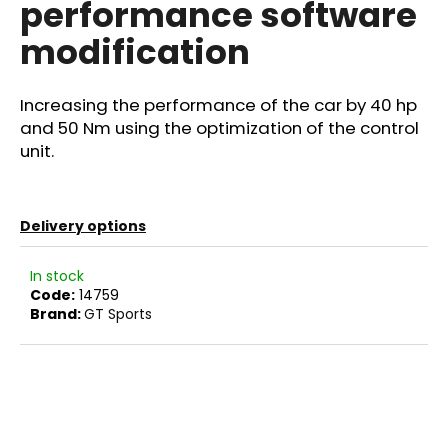
performance software
i
modification
n
g
f
Increasing the performance of the car by 40 hp
o
and 50 Nm using the optimization of the control
unit.
r
?
Delivery options
In stock
SEARCH
Code:
14759
Brand:
GT Sports
W
e
r
e