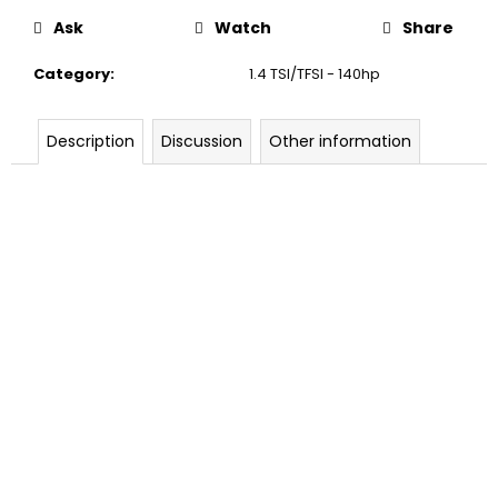
c
Ask
Watch
Share
o
m
Category
:
1.4 TSI/TFSI - 140hp
m
e
n
Description
Discussion
Other information
d
DNA
RACING
ACCELERATOR
LIFTING
AND
ZOOMING
KIT
2
239
Kč
Was:
2
875
Kč