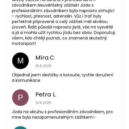
závodníkem Neuvěřitelný zážitek! Jízda s
profesionálním závodníkem byla naprosto strhující
– rychlost, přesnost, adrenalin. Vůz i trať byly
perfektně připravené a celý zážitek měl skvělou
úroveň. Řidič působil naprosto jistě, vše mi vysvětlil
a já si mohla užít rychlou jízdu bez obav. Doporučuji
všem, kdo chtějí poznat, co znamená skutečný
motorsport!
Míra.C
M
The store rating is 5 out of 5 stars.
16.6.2025
Objednal jsem destičky a kotouče, rychle doručení
a komunikace
Petra L.
P
The store rating is 5 out of 5 stars.
13.6.2025
Jízda na okruhu s profesionálním závodníkem, pro
mne byla nezapomenutelným zážitkem✨