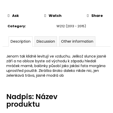
c
o
m
Ask
Watch
Share
m
e
Category
:
W212 (2013 - 2015)
n
d
Description
Discussion
Other information
THOR
ECHO
Jenom tak klidně levitují ve vzduchu. Jelikož slunce jasně
září a na obloze byste od východu k západu hledali
6
mráček marně, balónky působí jako jakási fata morgána
625
Kč
uprostřed pouště. Zkrátka široko daleko nikde nic, jen
zelenkavá tráva, jasně modrá ob
Nadpis: Název
produktu