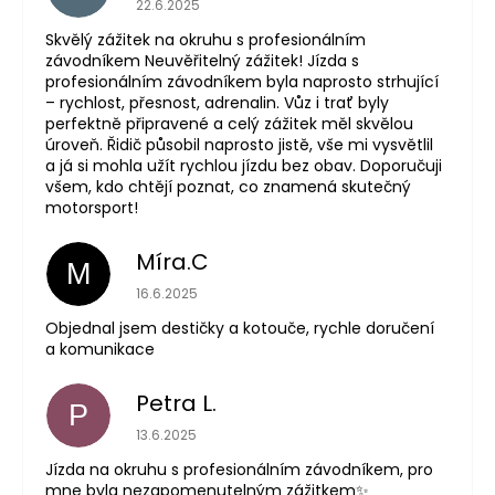
22.6.2025
Skvělý zážitek na okruhu s profesionálním
závodníkem Neuvěřitelný zážitek! Jízda s
profesionálním závodníkem byla naprosto strhující
– rychlost, přesnost, adrenalin. Vůz i trať byly
perfektně připravené a celý zážitek měl skvělou
úroveň. Řidič působil naprosto jistě, vše mi vysvětlil
a já si mohla užít rychlou jízdu bez obav. Doporučuji
všem, kdo chtějí poznat, co znamená skutečný
motorsport!
Míra.C
M
The store rating is 5 out of 5 stars.
16.6.2025
Objednal jsem destičky a kotouče, rychle doručení
a komunikace
Petra L.
P
The store rating is 5 out of 5 stars.
13.6.2025
Jízda na okruhu s profesionálním závodníkem, pro
mne byla nezapomenutelným zážitkem✨