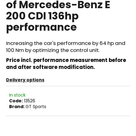
of Mercedes-Benz E
i
200 CDI 136hp
n
g
performance
f
o
Increasing the car's performance by 64 hp and
r
100 Nm by optimizing the control unit.
?
Price incl. performance measurement before
and after software modification.
Delivery options
SEARCH
In stock
Code:
13526
Brand:
GT Sports
W
e
r
e