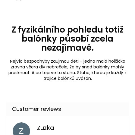
Z fyzikálního pohledu totiž
balónky působí zcela
nezajímavě.
Nejvíc bezpochyby zaujmou děti - jedna malá holčička
zrovna včera div nebrečela, že by snad balónky mohly
prasknout. A co teprve ta stuha. Stuha, kterou je každý z
trojice balónků uvázán.
Zuzka
Z
The store rating is 5 out of 5 stars.