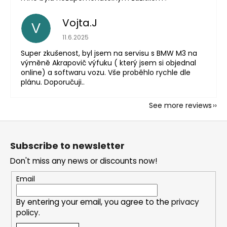
Vojta.J
V
The store rating is 5 out of 5 stars.
11.6.2025
Super zkušenost, byl jsem na servisu s BMW M3 na
výměně Akrapovič výfuku ( který jsem si objednal
online) a softwaru vozu. Vše proběhlo rychle dle
plánu. Doporučuji..
See more reviews
F
o
Subscribe to newsletter
o
Don't miss any news or discounts now!
t
e
Email
r
By entering your email, you agree to the
privacy
policy
.